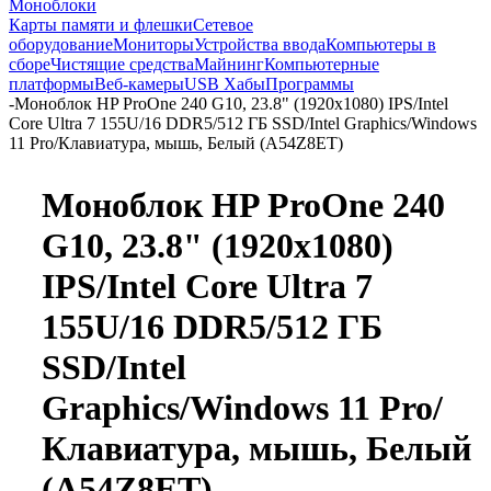
Моноблоки
Карты памяти и флешки
Сетевое
оборудование
Мониторы
Устройства ввода
Компьютеры в
сборе
Чистящие средства
Майнинг
Компьютерные
платформы
Веб-камеры
USB Хабы
Программы
-
Моноблок HP ProOne 240 G10, 23.8" (1920x1080) IPS/Intel
Core Ultra 7 155U/16 DDR5/512 ГБ SSD/Intel Graphics/Windows
11 Pro/Клавиатура, мышь, Белый (A54Z8ET)
Моноблок HP ProOne 240
G10, 23.8" (1920x1080)
IPS/Intel Core Ultra 7
155U/16 DDR5/512 ГБ
SSD/Intel
Graphics/Windows 11 Pro/
Клавиатура, мышь, Белый
(A54Z8ET)