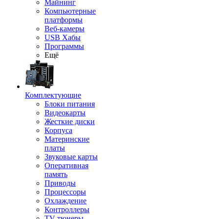
Майнинг
Компьютерные
платформы
Веб-камеры
USB Хабы
Программы
Ещё
Комплектующие
Блоки питания
Видеокарты
Жесткие диски
Корпуса
Материнские
платы
Звуковые карты
Оперативная
память
Приводы
Процессоры
Охлаждение
Контроллеры
TV-тюнеры