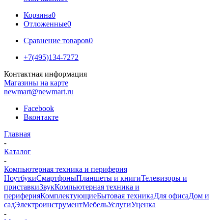
Корзина
0
Отложенные
0
Сравнение товаров
0
+7(495)134-7272
Контактная информация
Магазины на карте
newmart@newmart.ru
Facebook
Вконтакте
Главная
-
Каталог
-
Компьютерная техника и периферия
Ноутбуки
Смартфоны
Планшеты и книги
Телевизоры и
приставки
Звук
Компьютерная техника и
периферия
Комплектующие
Бытовая техника
Для офиса
Дом и
сад
Электроинструмент
Мебель
Услуги
Уценка
-