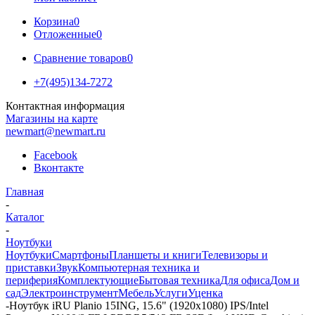
Корзина
0
Отложенные
0
Сравнение товаров
0
+7(495)134-7272
Контактная информация
Магазины на карте
newmart@newmart.ru
Facebook
Вконтакте
Главная
-
Каталог
-
Ноутбуки
Ноутбуки
Смартфоны
Планшеты и книги
Телевизоры и
приставки
Звук
Компьютерная техника и
периферия
Комплектующие
Бытовая техника
Для офиса
Дом и
сад
Электроинструмент
Мебель
Услуги
Уценка
-
Ноутбук iRU Planio 15ING, 15.6" (1920x1080) IPS/Intel