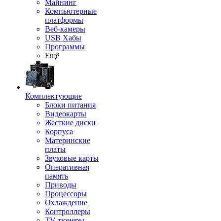
Майнинг
Компьютерные
платформы
Веб-камеры
USB Хабы
Программы
Ещё
Комплектующие
Блоки питания
Видеокарты
Жесткие диски
Корпуса
Материнские
платы
Звуковые карты
Оперативная
память
Приводы
Процессоры
Охлаждение
Контроллеры
TV-тюнеры