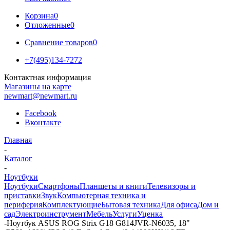
Корзина
0
Отложенные
0
Сравнение товаров
0
+7(495)134-7272
Контактная информация
Магазины на карте
newmart@newmart.ru
Facebook
Вконтакте
Главная
-
Каталог
-
Ноутбуки
Ноутбуки
Смартфоны
Планшеты и книги
Телевизоры и
приставки
Звук
Компьютерная техника и
периферия
Комплектующие
Бытовая техника
Для офиса
Дом и
сад
Электроинструмент
Мебель
Услуги
Уценка
-
Ноутбук ASUS ROG Strix G18 G814JVR-N6035, 18"