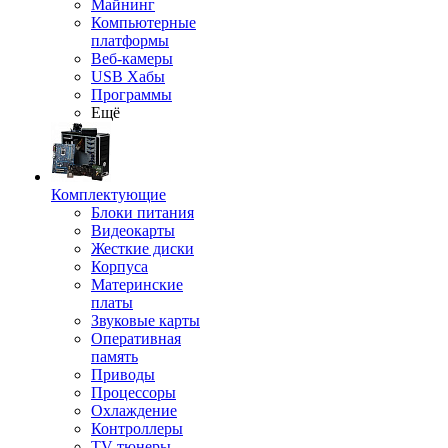
Майнинг
Компьютерные
платформы
Веб-камеры
USB Хабы
Программы
Ещё
Комплектующие
Блоки питания
Видеокарты
Жесткие диски
Корпуса
Материнские
платы
Звуковые карты
Оперативная
память
Приводы
Процессоры
Охлаждение
Контроллеры
TV-тюнеры