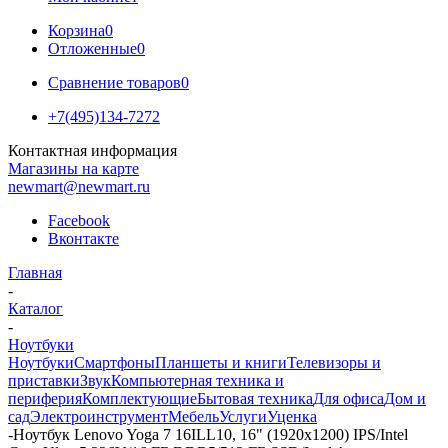
Корзина
0
Отложенные
0
Сравнение товаров
0
+7(495)134-7272
Контактная информация
Магазины на карте
newmart@newmart.ru
Facebook
Вконтакте
Главная
-
Каталог
-
Ноутбуки
Ноутбуки
Смартфоны
Планшеты и книги
Телевизоры и
приставки
Звук
Компьютерная техника и
периферия
Комплектующие
Бытовая техника
Для офиса
Дом и
сад
Электроинструмент
Мебель
Услуги
Уценка
-
Ноутбук Lenovo Yoga 7 16ILL10, 16" (1920x1200) IPS/Intel