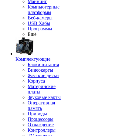
Майнинг
Компьютерные
платформы
Веб-камеры
USB Хабы
Программы
Ещё
Комплектующие
Блоки питания
Видеокарты
Жесткие диски
Корпуса
Материнские
платы
Звуковые карты
Оперативная
память
Приводы
Процессоры
Охлаждение
Контроллеры
TV-тюнеры