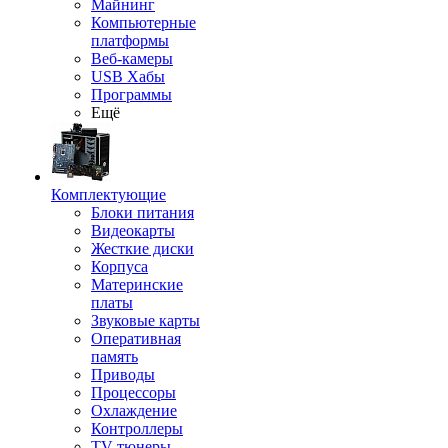
Майнинг
Компьютерные
платформы
Веб-камеры
USB Хабы
Программы
Ещё
Комплектующие
Блоки питания
Видеокарты
Жесткие диски
Корпуса
Материнские
платы
Звуковые карты
Оперативная
память
Приводы
Процессоры
Охлаждение
Контроллеры
TV-тюнеры