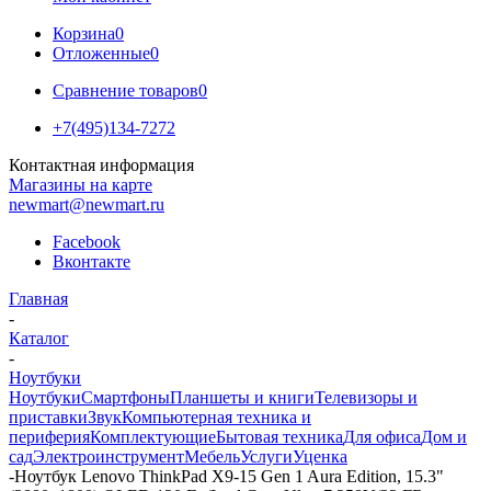
Корзина
0
Отложенные
0
Сравнение товаров
0
+7(495)134-7272
Контактная информация
Магазины на карте
newmart@newmart.ru
Facebook
Вконтакте
Главная
-
Каталог
-
Ноутбуки
Ноутбуки
Смартфоны
Планшеты и книги
Телевизоры и
приставки
Звук
Компьютерная техника и
периферия
Комплектующие
Бытовая техника
Для офиса
Дом и
сад
Электроинструмент
Мебель
Услуги
Уценка
-
Ноутбук Lenovo ThinkPad X9-15 Gen 1 Aura Edition, 15.3"