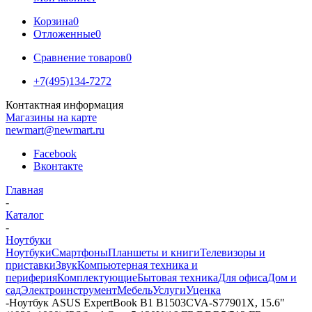
Корзина
0
Отложенные
0
Сравнение товаров
0
+7(495)134-7272
Контактная информация
Магазины на карте
newmart@newmart.ru
Facebook
Вконтакте
Главная
-
Каталог
-
Ноутбуки
Ноутбуки
Смартфоны
Планшеты и книги
Телевизоры и
приставки
Звук
Компьютерная техника и
периферия
Комплектующие
Бытовая техника
Для офиса
Дом и
сад
Электроинструмент
Мебель
Услуги
Уценка
-
Ноутбук ASUS ExpertBook B1 B1503CVA-S77901X, 15.6"