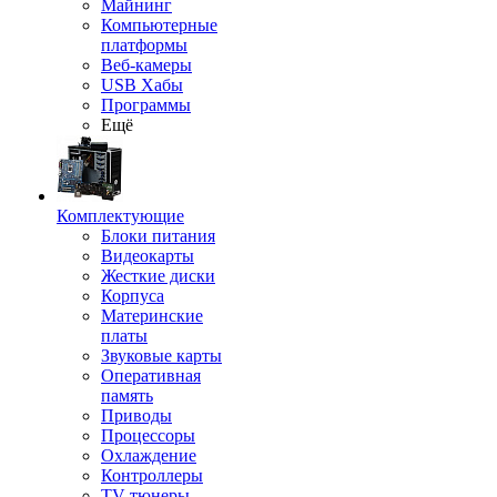
Майнинг
Компьютерные
платформы
Веб-камеры
USB Хабы
Программы
Ещё
Комплектующие
Блоки питания
Видеокарты
Жесткие диски
Корпуса
Материнские
платы
Звуковые карты
Оперативная
память
Приводы
Процессоры
Охлаждение
Контроллеры
TV-тюнеры