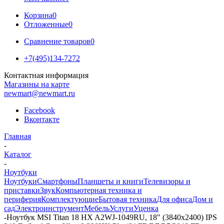
Корзина
0
Отложенные
0
Сравнение товаров
0
+7(495)134-7272
Контактная информация
Магазины на карте
newmart@newmart.ru
Facebook
Вконтакте
Главная
-
Каталог
-
Ноутбуки
Ноутбуки
Смартфоны
Планшеты и книги
Телевизоры и
приставки
Звук
Компьютерная техника и
периферия
Комплектующие
Бытовая техника
Для офиса
Дом и
сад
Электроинструмент
Мебель
Услуги
Уценка
-
Ноутбук MSI Titan 18 HX A2WJ-1049RU, 18" (3840x2400) IPS