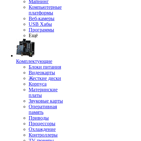
Майнинг
Компьютерные
платформы
Веб-камеры
USB Хабы
Программы
Ещё
Комплектующие
Блоки питания
Видеокарты
Жесткие диски
Корпуса
Материнские
платы
Звуковые карты
Оперативная
память
Приводы
Процессоры
Охлаждение
Контроллеры
TV-тюнеры