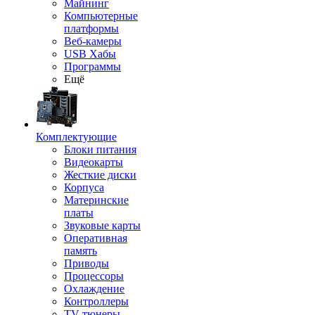
Майнинг
Компьютерные
платформы
Веб-камеры
USB Хабы
Программы
Ещё
Комплектующие
Блоки питания
Видеокарты
Жесткие диски
Корпуса
Материнские
платы
Звуковые карты
Оперативная
память
Приводы
Процессоры
Охлаждение
Контроллеры
TV-тюнеры