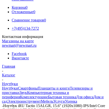
Корзина
0
Отложенные
0
Сравнение товаров
0
+7(495)134-7272
Контактная информация
Магазины на карте
newmart@newmart.ru
Facebook
Вконтакте
Главная
-
Каталог
-
Ноутбуки
Ноутбуки
Смартфоны
Планшеты и книги
Телевизоры и
приставки
Звук
Компьютерная техника и
периферия
Комплектующие
Бытовая техника
Для офиса
Дом и
сад
Электроинструмент
Мебель
Услуги
Уценка
-
Ноутбук iRU Tactio 15ALGR, 15.6" (1920x1080) IPS/Intel Core