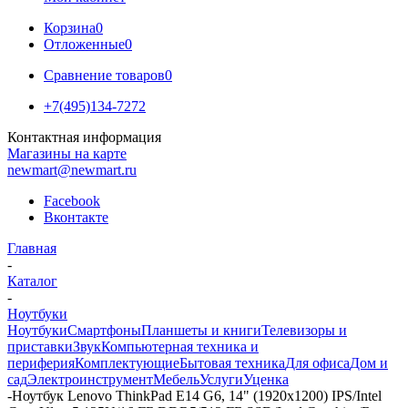
Корзина
0
Отложенные
0
Сравнение товаров
0
+7(495)134-7272
Контактная информация
Магазины на карте
newmart@newmart.ru
Facebook
Вконтакте
Главная
-
Каталог
-
Ноутбуки
Ноутбуки
Смартфоны
Планшеты и книги
Телевизоры и
приставки
Звук
Компьютерная техника и
периферия
Комплектующие
Бытовая техника
Для офиса
Дом и
сад
Электроинструмент
Мебель
Услуги
Уценка
-
Ноутбук Lenovo ThinkPad E14 G6, 14" (1920x1200) IPS/Intel