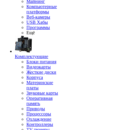
Майнинг
Компьютерные
платформы
Веб-камеры
USB Хабы
Программы
Ещё
Комплектующие
Блоки питания
Видеокарты
Жесткие диски
Корпуса
Материнские
платы
Звуковые карты
Оперативная
память
Приводы
Процессоры
Охлаждение
Контроллеры
TV-тюнеры