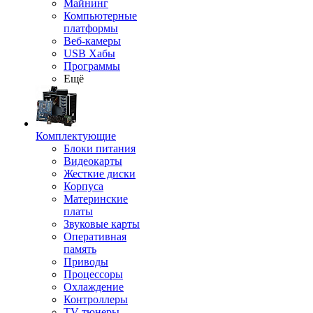
Майнинг
Компьютерные
платформы
Веб-камеры
USB Хабы
Программы
Ещё
Комплектующие
Блоки питания
Видеокарты
Жесткие диски
Корпуса
Материнские
платы
Звуковые карты
Оперативная
память
Приводы
Процессоры
Охлаждение
Контроллеры
TV-тюнеры