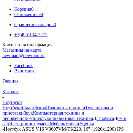
Корзина
0
Отложенные
0
Сравнение товаров
0
+7(495)134-7272
Контактная информация
Магазины на карте
newmart@newmart.ru
Facebook
Вконтакте
Главная
-
Каталог
-
Ноутбуки
Ноутбуки
Смартфоны
Планшеты и книги
Телевизоры и
приставки
Звук
Компьютерная техника и
периферия
Комплектующие
Бытовая техника
Для офиса
Дом и
сад
Электроинструмент
Мебель
Услуги
Уценка
-
Ноутбук ASUS V16 V3607VM-TK220, 16" (1920x1200) IPS