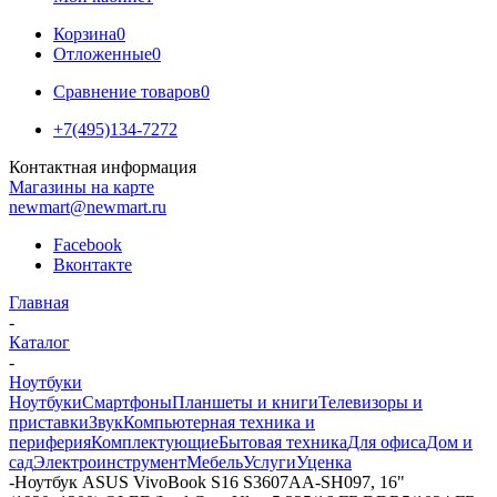
Корзина
0
Отложенные
0
Сравнение товаров
0
+7(495)134-7272
Контактная информация
Магазины на карте
newmart@newmart.ru
Facebook
Вконтакте
Главная
-
Каталог
-
Ноутбуки
Ноутбуки
Смартфоны
Планшеты и книги
Телевизоры и
приставки
Звук
Компьютерная техника и
периферия
Комплектующие
Бытовая техника
Для офиса
Дом и
сад
Электроинструмент
Мебель
Услуги
Уценка
-
Ноутбук ASUS VivoBook S16 S3607AA-SH097, 16"