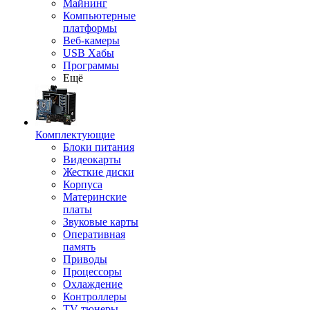
Майнинг
Компьютерные
платформы
Веб-камеры
USB Хабы
Программы
Ещё
Комплектующие
Блоки питания
Видеокарты
Жесткие диски
Корпуса
Материнские
платы
Звуковые карты
Оперативная
память
Приводы
Процессоры
Охлаждение
Контроллеры
TV-тюнеры