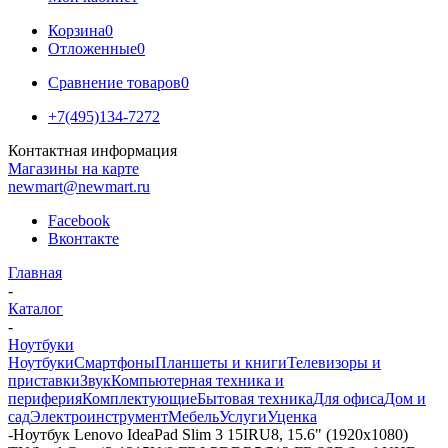
Корзина
0
Отложенные
0
Сравнение товаров
0
+7(495)134-7272
Контактная информация
Магазины на карте
newmart@newmart.ru
Facebook
Вконтакте
Главная
-
Каталог
-
Ноутбуки
Ноутбуки
Смартфоны
Планшеты и книги
Телевизоры и
приставки
Звук
Компьютерная техника и
периферия
Комплектующие
Бытовая техника
Для офиса
Дом и
сад
Электроинструмент
Мебель
Услуги
Уценка
-
Ноутбук Lenovo IdeaPad Slim 3 15IRU8, 15.6" (1920x1080)