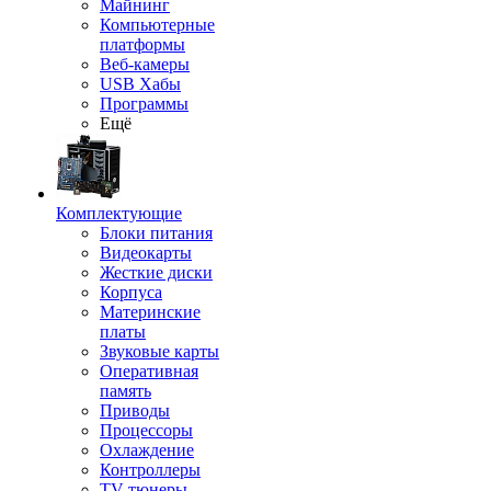
Майнинг
Компьютерные
платформы
Веб-камеры
USB Хабы
Программы
Ещё
Комплектующие
Блоки питания
Видеокарты
Жесткие диски
Корпуса
Материнские
платы
Звуковые карты
Оперативная
память
Приводы
Процессоры
Охлаждение
Контроллеры
TV-тюнеры