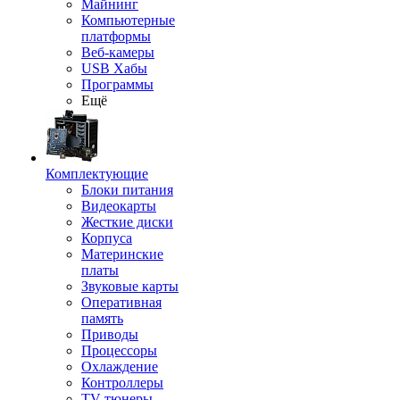
Майнинг
Компьютерные
платформы
Веб-камеры
USB Хабы
Программы
Ещё
Комплектующие
Блоки питания
Видеокарты
Жесткие диски
Корпуса
Материнские
платы
Звуковые карты
Оперативная
память
Приводы
Процессоры
Охлаждение
Контроллеры
TV-тюнеры