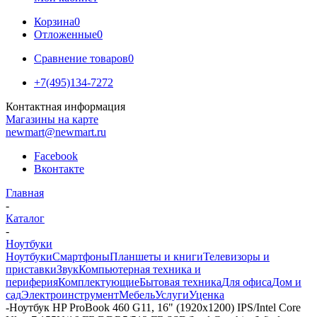
Корзина
0
Отложенные
0
Сравнение товаров
0
+7(495)134-7272
Контактная информация
Магазины на карте
newmart@newmart.ru
Facebook
Вконтакте
Главная
-
Каталог
-
Ноутбуки
Ноутбуки
Смартфоны
Планшеты и книги
Телевизоры и
приставки
Звук
Компьютерная техника и
периферия
Комплектующие
Бытовая техника
Для офиса
Дом и
сад
Электроинструмент
Мебель
Услуги
Уценка
-
Ноутбук HP ProBook 460 G11, 16" (1920x1200) IPS/Intel Core