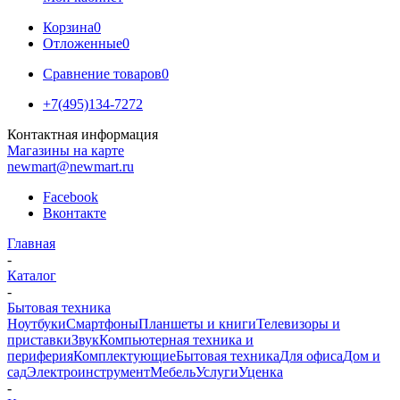
Корзина
0
Отложенные
0
Сравнение товаров
0
+7(495)134-7272
Контактная информация
Магазины на карте
newmart@newmart.ru
Facebook
Вконтакте
Главная
-
Каталог
-
Бытовая техника
Ноутбуки
Смартфоны
Планшеты и книги
Телевизоры и
приставки
Звук
Компьютерная техника и
периферия
Комплектующие
Бытовая техника
Для офиса
Дом и
сад
Электроинструмент
Мебель
Услуги
Уценка
-