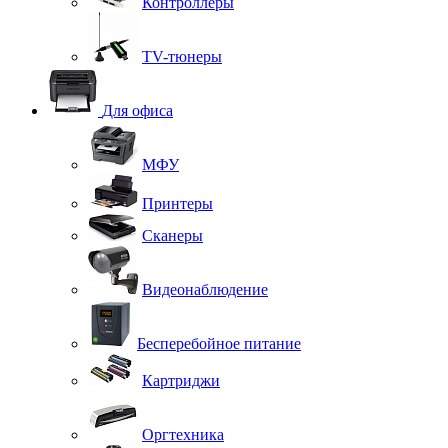
Контроллеры
TV-тюнеры
Для офиса
МФУ
Принтеры
Сканеры
Видеонаблюдение
Бесперебойное питание
Картриджи
Оргтехника