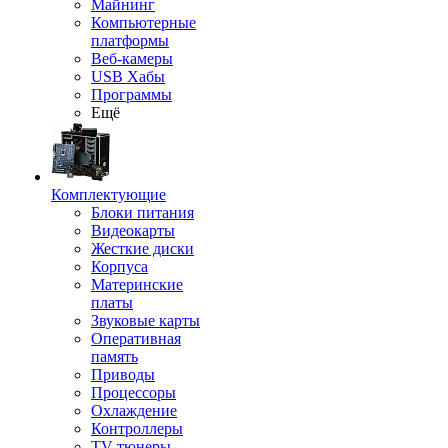
Майнинг
Компьютерные
платформы
Веб-камеры
USB Хабы
Программы
Ещё
Комплектующие
Блоки питания
Видеокарты
Жесткие диски
Корпуса
Материнские
платы
Звуковые карты
Оперативная
память
Приводы
Процессоры
Охлаждение
Контроллеры
TV-тюнеры