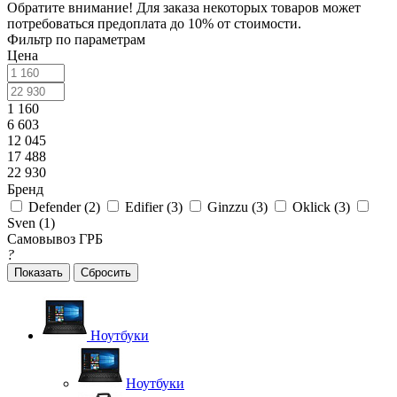
Обратите внимание! Для заказа некоторых товаров может
потребоваться предоплата до 10% от стоимости.
Фильтр по параметрам
Цена
1 160
6 603
12 045
17 488
22 930
Бренд
Defender (
2
)
Edifier (
3
)
Ginzzu (
3
)
Oklick (
3
)
Sven (
1
)
Самовывоз ГРБ
?
Сбросить
Ноутбуки
Ноутбуки