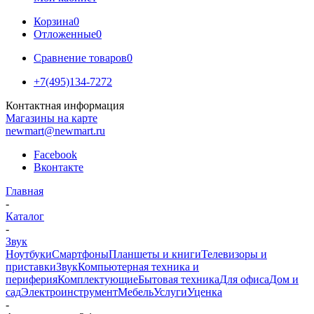
Корзина
0
Отложенные
0
Сравнение товаров
0
+7(495)134-7272
Контактная информация
Магазины на карте
newmart@newmart.ru
Facebook
Вконтакте
Главная
-
Каталог
-
Звук
Ноутбуки
Смартфоны
Планшеты и книги
Телевизоры и
приставки
Звук
Компьютерная техника и
периферия
Комплектующие
Бытовая техника
Для офиса
Дом и
сад
Электроинструмент
Мебель
Услуги
Уценка
-