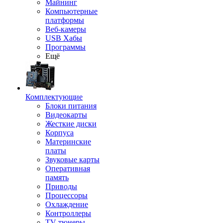
Майнинг
Компьютерные
платформы
Веб-камеры
USB Хабы
Программы
Ещё
Комплектующие
Блоки питания
Видеокарты
Жесткие диски
Корпуса
Материнские
платы
Звуковые карты
Оперативная
память
Приводы
Процессоры
Охлаждение
Контроллеры
TV-тюнеры