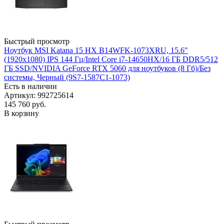
Быстрый просмотр
Ноутбук MSI Katana 15 HX B14WFK-1073XRU, 15.6"
(1920x1080) IPS 144 Гц/Intel Core i7-14650HX/16 ГБ DDR5/512
ГБ SSD/NVIDIA GeForce RTX 5060 для ноутбуков (8 Гб)/Без
системы, Черный (9S7-1587C1-1073)
Есть в наличии
Артикул: 992725614
145 760
руб.
В корзину