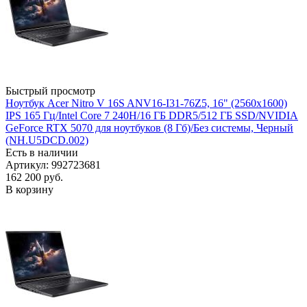
Быстрый просмотр
Ноутбук Acer Nitro V 16S ANV16-I31-76Z5, 16" (2560x1600)
IPS 165 Гц/Intel Core 7 240H/16 ГБ DDR5/512 ГБ SSD/NVIDIA
GeForce RTX 5070 для ноутбуков (8 Гб)/Без системы, Черный
(NH.U5DCD.002)
Есть в наличии
Артикул: 992723681
162 200
руб.
В корзину