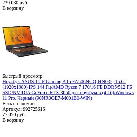
239 030
руб.
В корзину
Быстрый просмотр
Ноутбук ASUS TUF Gaming A15 FA506NCQ-HN032, 15.6"
(1920x1080) IPS 144 Гц/AMD Ryzen 7 170/16 ГБ DDR5/512 ГБ
SSD/NVIDIA GeForce RTX 3050 для ноутбуков (4 Гб)/Windows
11 Pro, Черный (90NR0QE7-M001B0-WIN)
Есть в наличии
Артикул: 992725616
77 050
руб.
В корзину