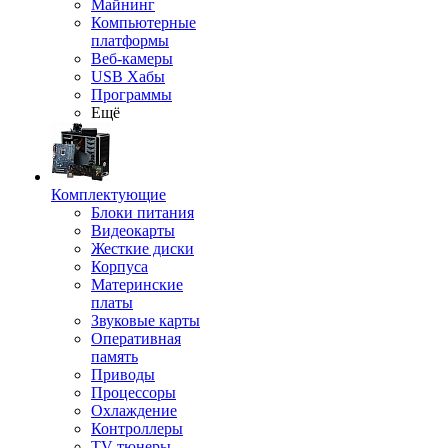
Майнинг
Компьютерные
платформы
Веб-камеры
USB Хабы
Программы
Ещё
Комплектующие
Блоки питания
Видеокарты
Жесткие диски
Корпуса
Материнские
платы
Звуковые карты
Оперативная
память
Приводы
Процессоры
Охлаждение
Контроллеры
TV-тюнеры