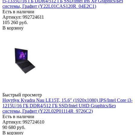
i5-1335U/16 ГБ DDR4/512 ГБ SSD/Intel Iris Xe Graphics/Без
системы, Графит (Y22L01CAS120R_04E2C1)
Есть в наличии
Артикул: 992724611
105 260
руб.
В корзину
Быстрый просмотр
Ноутбук Kvadra Nau LE15T, 15.6" (1920x1080) IPS/Intel Core i3-
1215U/16 ГБ DDR4/512 ГБ SSD/Intel UHD Graphics/Без
системы, Графит (Y22L02P01114R_9726C2)
Есть в наличии
Артикул: 992724610
90 680
руб.
В корзину