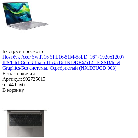
Быстрый просмотр
Ноутбук Acer Swift 16 SFL16-51M-58ED, 16" (1920x1200)
IPS/Intel Core Ultra 5 115U/16 ГБ DDR5/512 ГБ SSD/Intel
Graphics/Без системы, Серебристый (NX.D3UCD.003)
Есть в наличии
Артикул: 992725615
61 440
руб.
В корзину