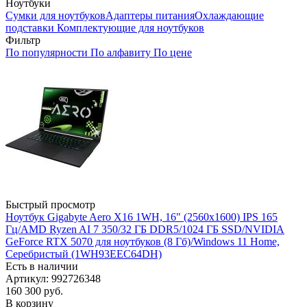
Ноутбуки
Сумки для ноутбуков
Адаптеры питания
Охлаждающие
подставки
Комплектующие для ноутбуков
Фильтр
По популярности
По алфавиту
По цене
Быстрый просмотр
Ноутбук Gigabyte Aero X16 1WH, 16" (2560x1600) IPS 165
Гц/AMD Ryzen AI 7 350/32 ГБ DDR5/1024 ГБ SSD/NVIDIA
GeForce RTX 5070 для ноутбуков (8 Гб)/Windows 11 Home,
Серебристый (1WH93EEC64DH)
Есть в наличии
Артикул: 992726348
160 300
руб.
В корзину