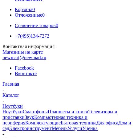
Корзина
0
Отложенные
0
Сравнение товаров
0
+7(495)134-7272
Контактная информация
Магазины на карте
newmart@newmart.ru
Facebook
Вконтакте
Главная
-
Каталог
-
Ноутбуки
Ноутбуки
Смартфоны
Планшеты и книги
Телевизоры и
приставки
Звук
Компьютерная техника и
периферия
Комплектующие
Бытовая техника
Для офиса
Дом и
сад
Электроинструмент
Мебель
Услуги
Уценка
-