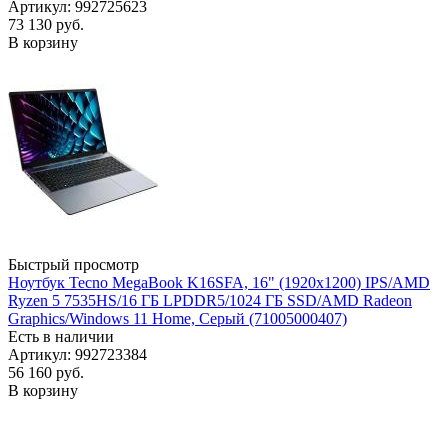
Артикул: 992725623
73 130
руб.
В корзину
Быстрый просмотр
Ноутбук Tecno MegaBook K16SFA, 16" (1920x1200) IPS/AMD
Ryzen 5 7535HS/16 ГБ LPDDR5/1024 ГБ SSD/AMD Radeon
Graphics/Windows 11 Home, Серый (71005000407)
Есть в наличии
Артикул: 992723384
56 160
руб.
В корзину