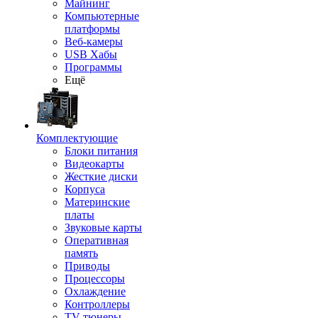
Майнинг
Компьютерные
платформы
Веб-камеры
USB Хабы
Программы
Ещё
Комплектующие
Блоки питания
Видеокарты
Жесткие диски
Корпуса
Материнские
платы
Звуковые карты
Оперативная
память
Приводы
Процессоры
Охлаждение
Контроллеры
TV-тюнеры