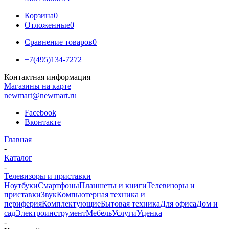
Корзина
0
Отложенные
0
Сравнение товаров
0
+7(495)134-7272
Контактная информация
Магазины на карте
newmart@newmart.ru
Facebook
Вконтакте
Главная
-
Каталог
-
Телевизоры и приставки
Ноутбуки
Смартфоны
Планшеты и книги
Телевизоры и
приставки
Звук
Компьютерная техника и
периферия
Комплектующие
Бытовая техника
Для офиса
Дом и
сад
Электроинструмент
Мебель
Услуги
Уценка
-