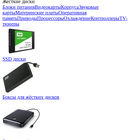
Жесткие диски
Блоки питания
Видеокарты
Корпуса
Звуковые
карты
Материнские платы
Оперативная
память
Приводы
Процессоры
Охлаждение
Контроллеры
TV-
тюнеры
SSD диски
Боксы для жёстких дисков