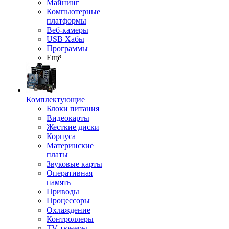
Майнинг
Компьютерные
платформы
Веб-камеры
USB Хабы
Программы
Ещё
Комплектующие
Блоки питания
Видеокарты
Жесткие диски
Корпуса
Материнские
платы
Звуковые карты
Оперативная
память
Приводы
Процессоры
Охлаждение
Контроллеры
TV-тюнеры