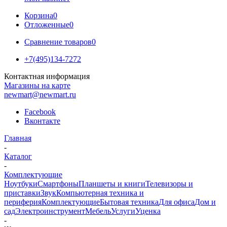
Корзина
0
Отложенные
0
Сравнение товаров
0
+7(495)134-7272
Контактная информация
Магазины на карте
newmart@newmart.ru
Facebook
Вконтакте
Главная
-
Каталог
-
Комплектующие
Ноутбуки
Смартфоны
Планшеты и книги
Телевизоры и
приставки
Звук
Компьютерная техника и
периферия
Комплектующие
Бытовая техника
Для офиса
Дом и
сад
Электроинструмент
Мебель
Услуги
Уценка
-