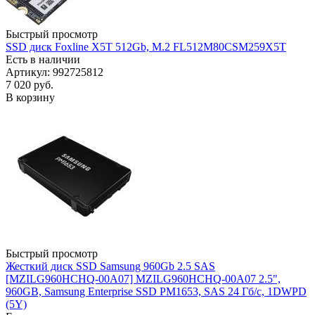
Быстрый просмотр
SSD диск Foxline X5T 512Gb, M.2 FL512M80CSM259X5T
Есть в наличии
Артикул: 992725812
7 020
руб.
В корзину
Быстрый просмотр
Жесткий диск SSD Samsung 960Gb 2.5 SAS
[MZILG960HCHQ-00A07] MZILG960HCHQ-00A07 2.5",
960GB, Samsung Enterprise SSD PM1653, SAS 24 Гб/с, 1DWPD
(5Y)