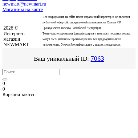
newmart@newmart.ru
Магазины на карте
Вся информация на сайте носит справочный характер и не является
публичной офертой, определяемой положениями Статьи 437
2026 ©
Гражданского кодекса Российской Федерации.
Интернет-
Технические параметры (спецификация) и комплект поставки товара
магазин
могут быть изменены производителем без предварительного
NEWMART
уведомления. Уточняйте информацию у наших менеджеров.
7063
Ваш уникальный ID:
0
0
Корзина заказа