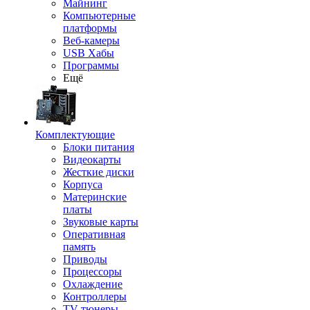
Майнинг
Компьютерные
платформы
Веб-камеры
USB Хабы
Программы
Ещё
Комплектующие
Блоки питания
Видеокарты
Жесткие диски
Корпуса
Материнские
платы
Звуковые карты
Оперативная
память
Приводы
Процессоры
Охлаждение
Контроллеры
TV-тюнеры