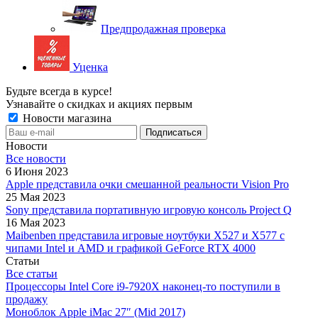
Предпродажная проверка
Уценка
Будьте всегда в курсе!
Узнавайте о скидках и акциях первым
Новости магазина
Новости
Все новости
6 Июня 2023
Apple представила очки смешанной реальности Vision Pro
25 Мая 2023
Sony представила портативную игровую консоль Project Q
16 Мая 2023
Maibenben представила игровые ноутбуки X527 и X577 с
чипами Intel и AMD и графикой GeForce RTX 4000
Статьи
Все статьи
Процессоры Intel Core i9-7920X наконец-то поступили в
продажу
Моноблок Apple iMac 27″ (Mid 2017)