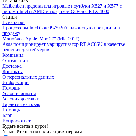
16 Мая 2023
Maibenben представила игровые ноутбуки X527 и X577 с
чипами Intel и AMD и графикой GeForce RTX 4000
Статьи
Все статьи
Процессоры Intel Core i9-7920X наконец-то поступили в
продажу
Моноблок Apple iMac 27″ (Mid 2017)
Asus позиционирует маршрутизатор RT-AC86U в качестве
решения для геймеров
Компания
О компании
Доставка
Контакты
О персональных данных
Информация
Помощь
Условия оплаты
Условия доставки
Гарантия на товар
Помощь
Блог
Вопрос-ответ
Будьте всегда в курсе!
Узнавайте о скидках и акциях первым