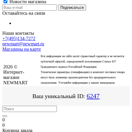
Новости магазина
Оставайтесь на связи
Наши контакты
+7(495)134-7272
newmart@newmart.ru
Магазины на карте
Вся информация на сайте носит справочный характер и не является
публичной офертой, определяемой положениями Статьи 437
2026 ©
Гражданского кодекса Российской Федерации.
Интернет-
Технические параметры (спецификация) и комплект поставки товара
магазин
могут быть изменены производителем без предварительного
NEWMART
уведомления. Уточняйте информацию у наших менеджеров.
6247
Ваш уникальный ID:
0
0
Корзина заказа