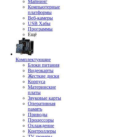
Майнинг
Компьютерные
платформы
Веб-камеры
USB Хабы
Программы
Ещё
Комплектующие
Блоки питания
Видеокарты
Жесткие диски
Корпуса
Материнские
платы
Звуковые карты
Оперативная
память
Приводы
Процессоры
Охлаждение
Контроллеры
TV-тюнеры