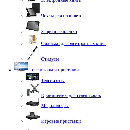
Электронные книги
Чехлы для планшетов
Защитные плёнки
Обложки для электронных книг
Стилусы
Телевизоры и приставки
Телевизоры
Кронштейны для телевизоров
Медиаплееры
Игровые приставки