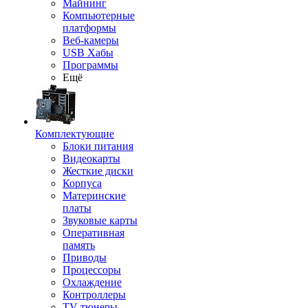
Майнинг
Компьютерные
платформы
Веб-камеры
USB Хабы
Программы
Ещё
Комплектующие
Блоки питания
Видеокарты
Жесткие диски
Корпуса
Материнские
платы
Звуковые карты
Оперативная
память
Приводы
Процессоры
Охлаждение
Контроллеры
TV-тюнеры