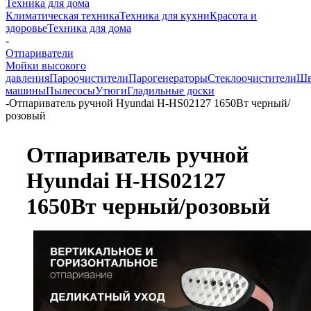
Техника для дома
Климатическая техника
Техника для кухни
Красота и
здоровье
Техника для дома
-
Отпариватели
Мойки высокого
давления
Пароочистители
Парогенераторы
Стеклоочистители
Шв
машины
Пылесосы
Утюги
Гладильные доски
-
Отпариватель ручной Hyundai H-HS02127 1650Вт черный/
розовый
Отпариватель ручной
Hyundai H-HS02127
1650Вт черный/розовый