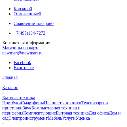
Корзина
0
Отложенные
0
Сравнение товаров
0
+7(495)134-7272
Контактная информация
Магазины на карте
newmart@newmart.ru
Facebook
Вконтакте
Главная
-
Каталог
-
Бытовая техника
Ноутбуки
Смартфоны
Планшеты и книги
Телевизоры и
приставки
Звук
Компьютерная техника и
периферия
Комплектующие
Бытовая техника
Для офиса
Дом и
сад
Электроинструмент
Мебель
Услуги
Уценка
-