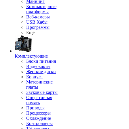
Майнинг
Компьютерные
платформы
Веб-камеры
USB Хабы
Программы
Ещё
Комплектующие
Блоки питания
Видеокарты
Жесткие диски
Корпуса
Материнские
платы
Звуковые карты
Оперативная
память
Приводы
Процессоры
Охлаждение
Контроллеры
TV-тюнеры