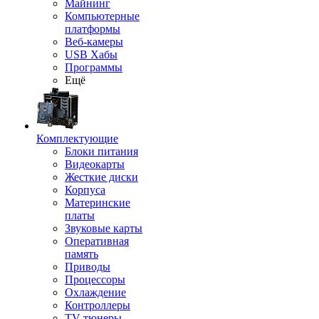
Майнинг
Компьютерные
платформы
Веб-камеры
USB Хабы
Программы
Ещё
Комплектующие
Блоки питания
Видеокарты
Жесткие диски
Корпуса
Материнские
платы
Звуковые карты
Оперативная
память
Приводы
Процессоры
Охлаждение
Контроллеры
TV-тюнеры