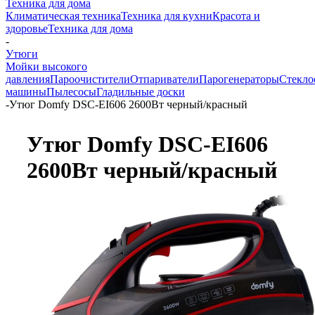
Техника для дома
Климатическая техника
Техника для кухни
Красота и
здоровье
Техника для дома
-
Утюги
Мойки высокого
давления
Пароочистители
Отпариватели
Парогенераторы
Стекло
машины
Пылесосы
Гладильные доски
-
Утюг Domfy DSC-EI606 2600Вт черный/красный
Утюг Domfy DSC-EI606
2600Вт черный/красный