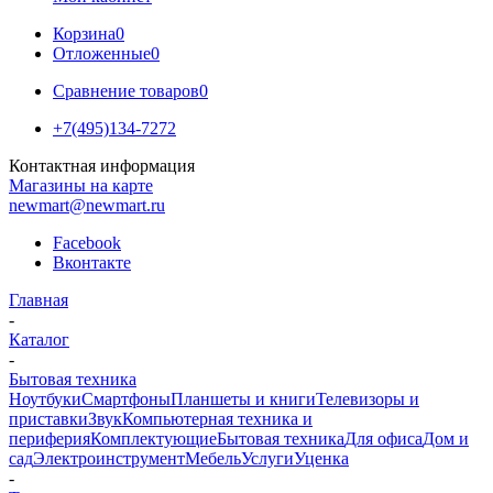
Корзина
0
Отложенные
0
Сравнение товаров
0
+7(495)134-7272
Контактная информация
Магазины на карте
newmart@newmart.ru
Facebook
Вконтакте
Главная
-
Каталог
-
Бытовая техника
Ноутбуки
Смартфоны
Планшеты и книги
Телевизоры и
приставки
Звук
Компьютерная техника и
периферия
Комплектующие
Бытовая техника
Для офиса
Дом и
сад
Электроинструмент
Мебель
Услуги
Уценка
-