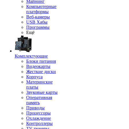
Майнинг
Компьютерные
платформы
Веб-камеры
USB Хабы
Программы
Ещё
Комплектующие
Блоки питания
Видеокарты
Жесткие диски
Корпуса
Материнские
платы
Звуковые карты
Оперативная
память
Приводы
Процессоры
Охлаждение
Контроллеры
TV-тюнеры