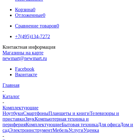
Корзина
0
Отложенные
0
Сравнение товаров
0
+7(495)134-7272
Контактная информация
Магазины на карте
newmart@newmart.ru
Facebook
Вконтакте
Главная
-
Каталог
-
Комплектующие
Ноутбуки
Смартфоны
Планшеты и книги
Телевизоры и
приставки
Звук
Компьютерная техника и
периферия
Комплектующие
Бытовая техника
Для офиса
Дом и
сад
Электроинструмент
Мебель
Услуги
Уценка
-