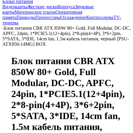
Блоки питания
Видеокарты
Жесткие диски
Корпуса
Звуковые
карты
Материнские платы
Оперативная
память
Приводы
Процессоры
Охлаждение
Контроллеры
TV-
тюнеры
-
Блок питания CBR ATX 850W 80+ Gold, Full Modular, DC-DC,
APFC, 24pin, 1*PCIE5.1(12+4pin), 2*8-pin(4+4P), 3*6+2pin,
5*SATA, 3*IDE, 14cm fan, 1.5м кабель питания, черный [PSU-
ATX850-14MG] BOX
Блок питания CBR ATX
850W 80+ Gold, Full
Modular, DC-DC, APFC,
24pin, 1*PCIE5.1(12+4pin),
2*8-pin(4+4P), 3*6+2pin,
5*SATA, 3*IDE, 14cm fan,
1.5м кабель питания,