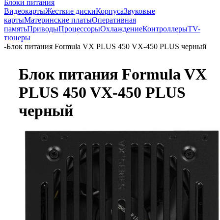
Блоки питания
Видеокарты
Жесткие диски
Корпуса
Звуковые
карты
Материнские платы
Оперативная
память
Приводы
Процессоры
Охлаждение
Контроллеры
TV-
тюнеры
-
Блок питания Formula VX PLUS 450 VX-450 PLUS черный
Блок питания Formula VX
PLUS 450 VX-450 PLUS
черный