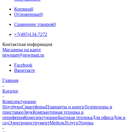
Корзина
0
Отложенные
0
Сравнение товаров
0
+7(495)134-7272
Контактная информация
Магазины на карте
newmart@newmart.ru
Facebook
Вконтакте
Главная
-
Каталог
-
Комплектующие
Ноутбуки
Смартфоны
Планшеты и книги
Телевизоры и
приставки
Звук
Компьютерная техника и
периферия
Комплектующие
Бытовая техника
Для офиса
Дом и
сад
Электроинструмент
Мебель
Услуги
Уценка
-