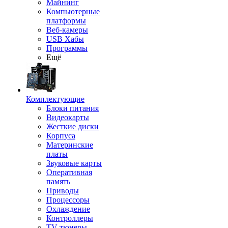
Майнинг
Компьютерные
платформы
Веб-камеры
USB Хабы
Программы
Ещё
Комплектующие
Блоки питания
Видеокарты
Жесткие диски
Корпуса
Материнские
платы
Звуковые карты
Оперативная
память
Приводы
Процессоры
Охлаждение
Контроллеры
TV-тюнеры