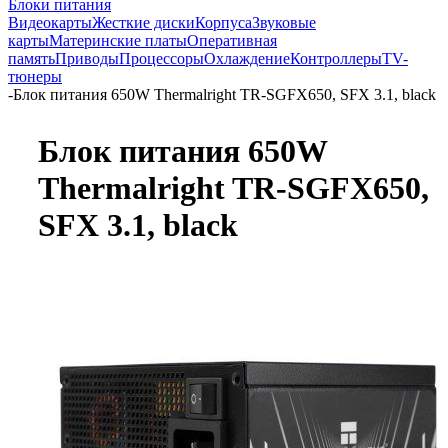
Блоки питания
Видеокарты
Жесткие диски
Корпуса
Звуковые
карты
Материнские платы
Оперативная
память
Приводы
Процессоры
Охлаждение
Контроллеры
TV-
тюнеры
-
Блок питания 650W Thermalright TR-SGFX650, SFX 3.1, black
Блок питания 650W
Thermalright TR-SGFX650,
SFX 3.1, black