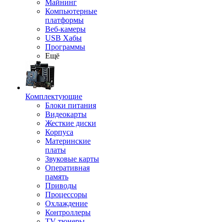
Майнинг
Компьютерные
платформы
Веб-камеры
USB Хабы
Программы
Ещё
Комплектующие
Блоки питания
Видеокарты
Жесткие диски
Корпуса
Материнские
платы
Звуковые карты
Оперативная
память
Приводы
Процессоры
Охлаждение
Контроллеры
TV-тюнеры