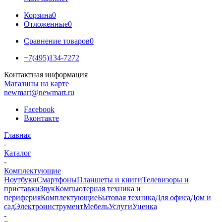
Корзина
0
Отложенные
0
Сравнение товаров
0
+7(495)134-7272
Контактная информация
Магазины на карте
newmart@newmart.ru
Facebook
Вконтакте
Главная
-
Каталог
-
Комплектующие
Ноутбуки
Смартфоны
Планшеты и книги
Телевизоры и
приставки
Звук
Компьютерная техника и
периферия
Комплектующие
Бытовая техника
Для офиса
Дом и
сад
Электроинструмент
Мебель
Услуги
Уценка
-