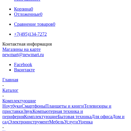
Корзина
0
Отложенные
0
Сравнение товаров
0
+7(495)134-7272
Контактная информация
Магазины на карте
newmart@newmart.ru
Facebook
Вконтакте
Главная
-
Каталог
-
Комплектующие
Ноутбуки
Смартфоны
Планшеты и книги
Телевизоры и
приставки
Звук
Компьютерная техника и
периферия
Комплектующие
Бытовая техника
Для офиса
Дом и
сад
Электроинструмент
Мебель
Услуги
Уценка
-