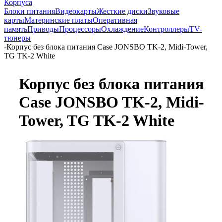
Корпуса
Блоки питания
Видеокарты
Жесткие диски
Звуковые
карты
Материнские платы
Оперативная
память
Приводы
Процессоры
Охлаждение
Контроллеры
TV-
тюнеры
-
Корпус без блока питания Case JONSBO TK-2, Midi-Tower,
TG TK-2 White
Корпус без блока питания
Case JONSBO TK-2, Midi-
Tower, TG TK-2 White