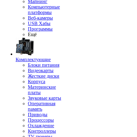
Майнинг
Компьютерные
платформы
Веб-камеры
USB Хабы
Программы
Ещё
Комплектующие
Блоки питания
Видеокарты
Жесткие диски
Корпуса
Материнские
платы
Звуковые карты
Оперативная
память
Приводы
Процессоры
Охлаждение
Контроллеры
TV-тюнеры