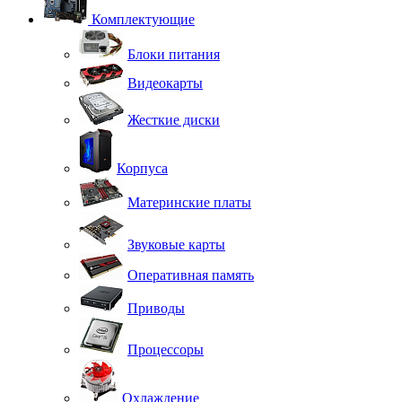
Комплектующие
Блоки питания
Видеокарты
Жесткие диски
Корпуса
Материнские платы
Звуковые карты
Оперативная память
Приводы
Процессоры
Охлаждение