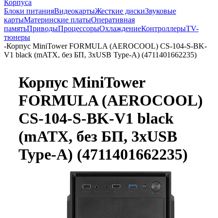
Корпуса
Блоки питания
Видеокарты
Жесткие диски
Звуковые
карты
Материнские платы
Оперативная
память
Приводы
Процессоры
Охлаждение
Контроллеры
TV-
тюнеры
-
Корпус MiniTower FORMULA (AEROCOOL) CS-104-S-BK-
V1 black (mATX, без БП, 3xUSB Type-A) (4711401662235)
Корпус MiniTower
FORMULA (AEROCOOL)
CS-104-S-BK-V1 black
(mATX, без БП, 3xUSB
Type-A) (4711401662235)