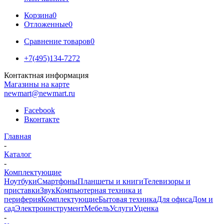
Корзина
0
Отложенные
0
Сравнение товаров
0
+7(495)134-7272
Контактная информация
Магазины на карте
newmart@newmart.ru
Facebook
Вконтакте
Главная
-
Каталог
-
Комплектующие
Ноутбуки
Смартфоны
Планшеты и книги
Телевизоры и
приставки
Звук
Компьютерная техника и
периферия
Комплектующие
Бытовая техника
Для офиса
Дом и
сад
Электроинструмент
Мебель
Услуги
Уценка
-