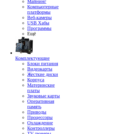
Майнинг
Компьютерные
платформы
Веб-камеры
USB Хабы
Программы
Ещё
Комплектующие
Блоки питания
Видеокарты
Жесткие диски
Корпуса
Материнские
платы
Звуковые карты
Оперативная
память
Приводы
Процессоры
Охлаждение
Контроллеры
TV-тюнеры