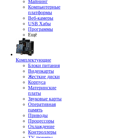
Майнинг
Компьютерные
платформы
Веб-камеры
USB Хабы
Программы
Ещё
Комплектующие
Блоки питания
Видеокарты
Жесткие диски
Корпуса
Материнские
платы
Звуковые карты
Оперативная
память
Приводы
Процессоры
Охлаждение
Контроллеры
TV-тюнеры