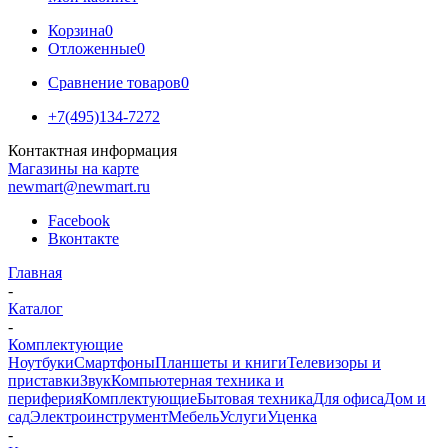
Корзина
0
Отложенные
0
Сравнение товаров
0
+7(495)134-7272
Контактная информация
Магазины на карте
newmart@newmart.ru
Facebook
Вконтакте
Главная
-
Каталог
-
Комплектующие
Ноутбуки
Смартфоны
Планшеты и книги
Телевизоры и
приставки
Звук
Компьютерная техника и
периферия
Комплектующие
Бытовая техника
Для офиса
Дом и
сад
Электроинструмент
Мебель
Услуги
Уценка
-