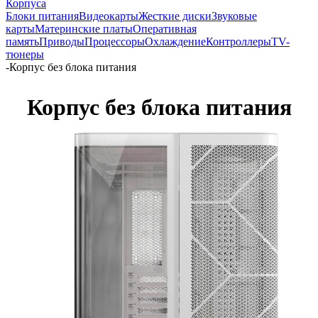
Корпуса
Блоки питания
Видеокарты
Жесткие диски
Звуковые
карты
Материнские платы
Оперативная
память
Приводы
Процессоры
Охлаждение
Контроллеры
TV-
тюнеры
-
Корпус без блока питания
Корпус без блока питания