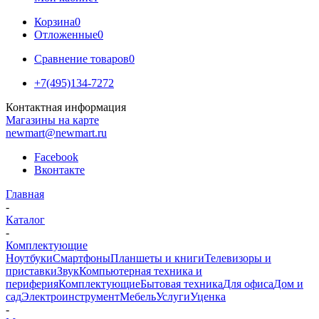
Корзина
0
Отложенные
0
Сравнение товаров
0
+7(495)134-7272
Контактная информация
Магазины на карте
newmart@newmart.ru
Facebook
Вконтакте
Главная
-
Каталог
-
Комплектующие
Ноутбуки
Смартфоны
Планшеты и книги
Телевизоры и
приставки
Звук
Компьютерная техника и
периферия
Комплектующие
Бытовая техника
Для офиса
Дом и
сад
Электроинструмент
Мебель
Услуги
Уценка
-