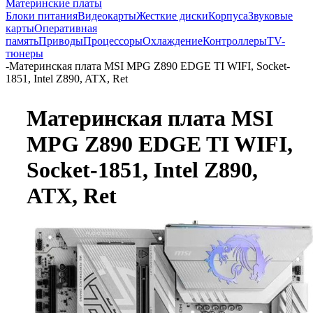
Материнские платы
Блоки питания
Видеокарты
Жесткие диски
Корпуса
Звуковые
карты
Оперативная
память
Приводы
Процессоры
Охлаждение
Контроллеры
TV-
тюнеры
-
Материнская плата MSI MPG Z890 EDGE TI WIFI, Socket-
1851, Intel Z890, ATX, Ret
Материнская плата MSI
MPG Z890 EDGE TI WIFI,
Socket-1851, Intel Z890,
ATX, Ret