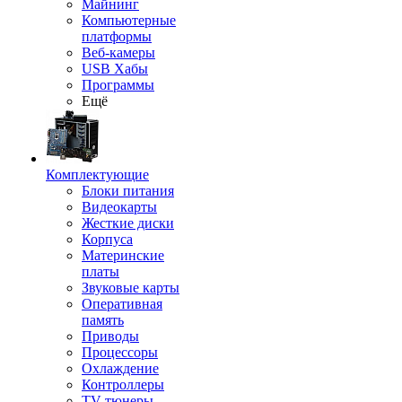
Майнинг
Компьютерные
платформы
Веб-камеры
USB Хабы
Программы
Ещё
Комплектующие
Блоки питания
Видеокарты
Жесткие диски
Корпуса
Материнские
платы
Звуковые карты
Оперативная
память
Приводы
Процессоры
Охлаждение
Контроллеры
TV-тюнеры