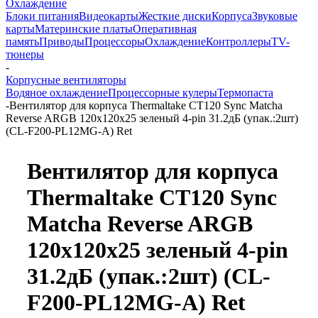
Охлаждение
Блоки питания
Видеокарты
Жесткие диски
Корпуса
Звуковые
карты
Материнские платы
Оперативная
память
Приводы
Процессоры
Охлаждение
Контроллеры
TV-
тюнеры
-
Корпусные вентиляторы
Водяное охлаждение
Процессорные кулеры
Термопаста
-
Вентилятор для корпуса Thermaltake CT120 Sync Matcha
Reverse ARGB 120х120x25 зеленый 4-pin 31.2дБ (упак.:2шт)
(CL-F200-PL12MG-A) Ret
Вентилятор для корпуса
Thermaltake CT120 Sync
Matcha Reverse ARGB
120х120x25 зеленый 4-pin
31.2дБ (упак.:2шт) (CL-
F200-PL12MG-A) Ret