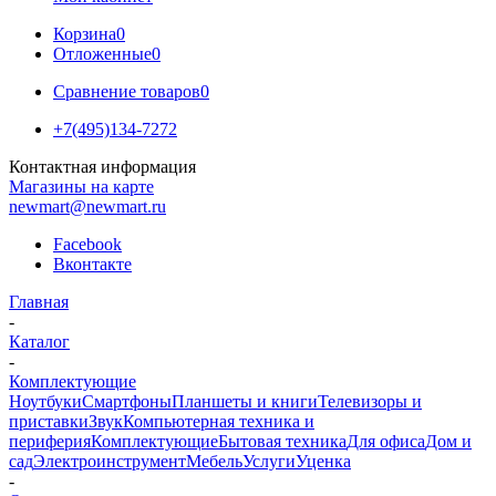
Корзина
0
Отложенные
0
Сравнение товаров
0
+7(495)134-7272
Контактная информация
Магазины на карте
newmart@newmart.ru
Facebook
Вконтакте
Главная
-
Каталог
-
Комплектующие
Ноутбуки
Смартфоны
Планшеты и книги
Телевизоры и
приставки
Звук
Компьютерная техника и
периферия
Комплектующие
Бытовая техника
Для офиса
Дом и
сад
Электроинструмент
Мебель
Услуги
Уценка
-