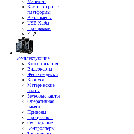
Майнинг
Компьютерные
платформы
Веб-камеры
USB Хабы
Программы
Ещё
Комплектующие
Блоки питания
Видеокарты
Жесткие диски
Корпуса
Материнские
платы
Звуковые карты
Оперативная
память
Приводы
Процессоры
Охлаждение
Контроллеры
TV-тюнеры