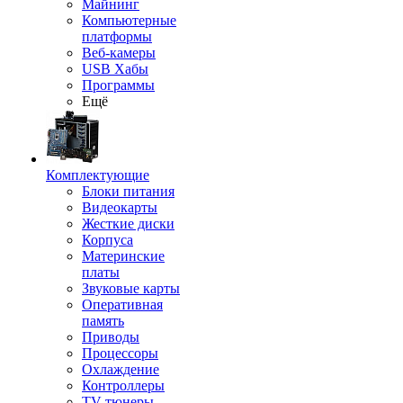
Майнинг
Компьютерные
платформы
Веб-камеры
USB Хабы
Программы
Ещё
Комплектующие
Блоки питания
Видеокарты
Жесткие диски
Корпуса
Материнские
платы
Звуковые карты
Оперативная
память
Приводы
Процессоры
Охлаждение
Контроллеры
TV-тюнеры