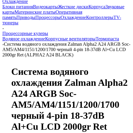
Охлаждение
Блоки питания
Видеокарты
Жесткие диски
Корпуса
Звуковые
карты
Материнские платы
Оперативная
память
Приводы
Процессоры
Охлаждение
Контроллеры
TV-
тюнеры
-
Процессорные кулеры
Водяное охлаждение
Корпусные вентиляторы
Термопаста
-
Система водяного охлаждения Zalman Alpha2 A24 ARGB Soc-
AM5/AM4/1151/1200/1700 черный 4-pin 18-37dB Al+Cu LCD
2000gr Ret (ALPHA2 A24 BLACK)
Система водяного
охлаждения Zalman Alpha2
A24 ARGB Soc-
AM5/AM4/1151/1200/1700
черный 4-pin 18-37dB
Al+Cu LCD 2000gr Ret