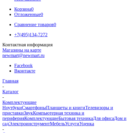
Корзина
0
Отложенные
0
Сравнение товаров
0
+7(495)134-7272
Контактная информация
Магазины на карте
newmart@newmart.ru
Facebook
Вконтакте
Главная
-
Каталог
-
Комплектующие
Ноутбуки
Смартфоны
Планшеты и книги
Телевизоры и
приставки
Звук
Компьютерная техника и
периферия
Комплектующие
Бытовая техника
Для офиса
Дом и
сад
Электроинструмент
Мебель
Услуги
Уценка
-