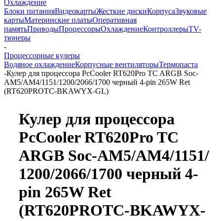
Охлаждение
Блоки питания
Видеокарты
Жесткие диски
Корпуса
Звуковые
карты
Материнские платы
Оперативная
память
Приводы
Процессоры
Охлаждение
Контроллеры
TV-
тюнеры
-
Процессорные кулеры
Водяное охлаждение
Корпусные вентиляторы
Термопаста
-
Кулер для процессора PcCooler RT620Pro TC ARGB Soc-
AM5/AM4/1151/1200/2066/1700 черный 4-pin 265W Ret
(RT620PROTC-BKAWYX-GL)
Кулер для процессора
PcCooler RT620Pro TC
ARGB Soc-AM5/
AM4/
1151/
1200/
2066/
1700 черный 4-
pin 265W Ret
(RT620PROTC-BKAWYX-