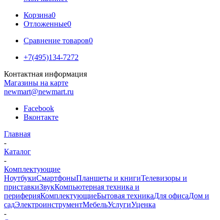
Корзина
0
Отложенные
0
Сравнение товаров
0
+7(495)134-7272
Контактная информация
Магазины на карте
newmart@newmart.ru
Facebook
Вконтакте
Главная
-
Каталог
-
Комплектующие
Ноутбуки
Смартфоны
Планшеты и книги
Телевизоры и
приставки
Звук
Компьютерная техника и
периферия
Комплектующие
Бытовая техника
Для офиса
Дом и
сад
Электроинструмент
Мебель
Услуги
Уценка
-