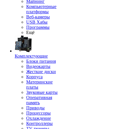
Майнинг
Компьютерные
платформы
Веб-камеры
USB Хабы
Программы
Ещё
Комплектующие
Блоки питания
Видеокарты
Жесткие диски
Корпуса
Материнские
платы
Звуковые карты
Оперативная
память
Приводы
Процессоры
Охлаждение
Контроллеры
TV-тюнеры