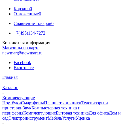
Корзина
0
Отложенные
0
Сравнение товаров
0
+7(495)134-7272
Контактная информация
Магазины на карте
newmart@newmart.ru
Facebook
Вконтакте
Главная
-
Каталог
-
Комплектующие
Ноутбуки
Смартфоны
Планшеты и книги
Телевизоры и
приставки
Звук
Компьютерная техника и
периферия
Комплектующие
Бытовая техника
Для офиса
Дом и
сад
Электроинструмент
Мебель
Услуги
Уценка
-