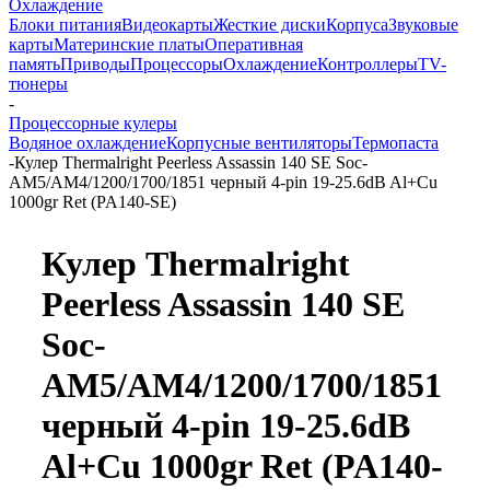
Охлаждение
Блоки питания
Видеокарты
Жесткие диски
Корпуса
Звуковые
карты
Материнские платы
Оперативная
память
Приводы
Процессоры
Охлаждение
Контроллеры
TV-
тюнеры
-
Процессорные кулеры
Водяное охлаждение
Корпусные вентиляторы
Термопаста
-
Кулер Thermalright Peerless Assassin 140 SE Soc-
AM5/AM4/1200/1700/1851 черный 4-pin 19-25.6dB Al+Cu
1000gr Ret (PA140-SE)
Кулер Thermalright
Peerless Assassin 140 SE
Soc-
AM5/AM4/1200/1700/1851
черный 4-pin 19-25.6dB
Al+Cu 1000gr Ret (PA140-