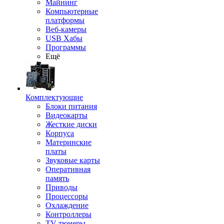
Майнинг
Компьютерные
платформы
Веб-камеры
USB Хабы
Программы
Ещё
Комплектующие
Блоки питания
Видеокарты
Жесткие диски
Корпуса
Материнские
платы
Звуковые карты
Оперативная
память
Приводы
Процессоры
Охлаждение
Контроллеры
TV-тюнеры