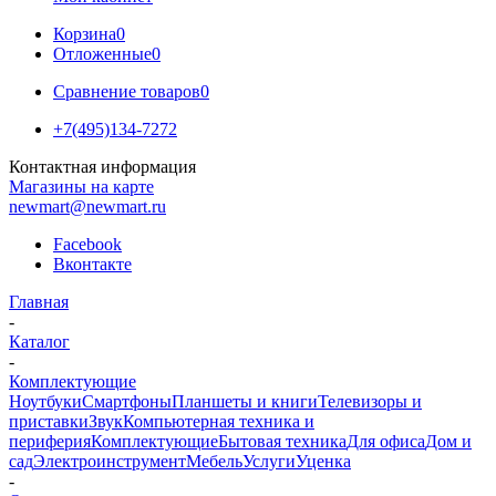
Корзина
0
Отложенные
0
Сравнение товаров
0
+7(495)134-7272
Контактная информация
Магазины на карте
newmart@newmart.ru
Facebook
Вконтакте
Главная
-
Каталог
-
Комплектующие
Ноутбуки
Смартфоны
Планшеты и книги
Телевизоры и
приставки
Звук
Компьютерная техника и
периферия
Комплектующие
Бытовая техника
Для офиса
Дом и
сад
Электроинструмент
Мебель
Услуги
Уценка
-