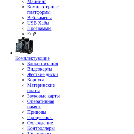
Майнинг
Компьютерные
платформы
Веб-камеры
USB Хабы
Программы
Ещё
Комплектующие
Блоки питания
Видеокарты
Жесткие диски
Корпуса
Материнские
платы
Звуковые карты
Оперативная
память
Приводы
Процессоры
Охлаждение
Контроллеры
TV-тюнеры