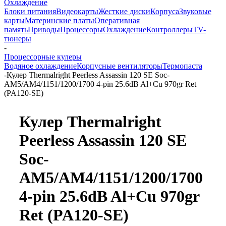
Охлаждение
Блоки питания
Видеокарты
Жесткие диски
Корпуса
Звуковые
карты
Материнские платы
Оперативная
память
Приводы
Процессоры
Охлаждение
Контроллеры
TV-
тюнеры
-
Процессорные кулеры
Водяное охлаждение
Корпусные вентиляторы
Термопаста
-
Кулер Thermalright Peerless Assassin 120 SE Soc-
AM5/AM4/1151/1200/1700 4-pin 25.6dB Al+Cu 970gr Ret
(PA120-SE)
Кулер Thermalright
Peerless Assassin 120 SE
Soc-
AM5/AM4/1151/1200/1700
4-pin 25.6dB Al+Cu 970gr
Ret (PA120-SE)