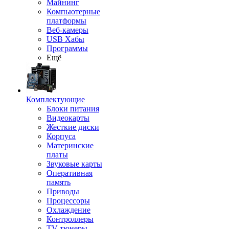
Майнинг
Компьютерные
платформы
Веб-камеры
USB Хабы
Программы
Ещё
Комплектующие
Блоки питания
Видеокарты
Жесткие диски
Корпуса
Материнские
платы
Звуковые карты
Оперативная
память
Приводы
Процессоры
Охлаждение
Контроллеры
TV-тюнеры