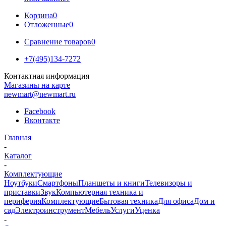
Корзина
0
Отложенные
0
Сравнение товаров
0
+7(495)134-7272
Контактная информация
Магазины на карте
newmart@newmart.ru
Facebook
Вконтакте
Главная
-
Каталог
-
Комплектующие
Ноутбуки
Смартфоны
Планшеты и книги
Телевизоры и
приставки
Звук
Компьютерная техника и
периферия
Комплектующие
Бытовая техника
Для офиса
Дом и
сад
Электроинструмент
Мебель
Услуги
Уценка
-