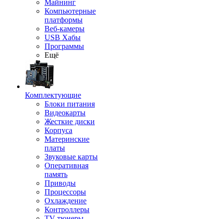
Майнинг
Компьютерные
платформы
Веб-камеры
USB Хабы
Программы
Ещё
Комплектующие
Блоки питания
Видеокарты
Жесткие диски
Корпуса
Материнские
платы
Звуковые карты
Оперативная
память
Приводы
Процессоры
Охлаждение
Контроллеры
TV-тюнеры