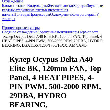
Охлаждение
Блоки питания
Видеокарты
Жесткие диски
Корпуса
Звуковые
карты
Материнские платы
Оперативная
память
Приводы
Процессоры
Охлаждение
Контроллеры
TV-
тюнеры
-
Процессорные кулеры
Водяное охлаждение
Корпусные вентиляторы
Термопаста
-
Кулер Ocypus Delta A40 Elite BK, 120mm FAN, Top Panel, 4
HEAT PIPES, 4-PIN PWM, 500-2000 RPM, 29DBA, HYDRO
BEARING, LGA115X/1200/1700/18XX, AM4/AM5
Кулер Ocypus Delta A40
Elite BK, 120mm FAN, Top
Panel, 4 HEAT PIPES, 4-
PIN PWM, 500-2000 RPM,
29DBA, HYDRO
BEARING,