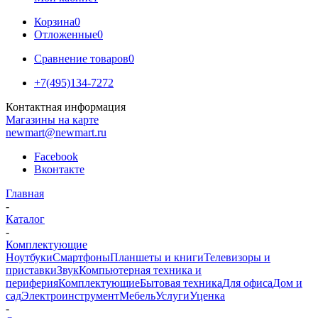
Корзина
0
Отложенные
0
Сравнение товаров
0
+7(495)134-7272
Контактная информация
Магазины на карте
newmart@newmart.ru
Facebook
Вконтакте
Главная
-
Каталог
-
Комплектующие
Ноутбуки
Смартфоны
Планшеты и книги
Телевизоры и
приставки
Звук
Компьютерная техника и
периферия
Комплектующие
Бытовая техника
Для офиса
Дом и
сад
Электроинструмент
Мебель
Услуги
Уценка
-