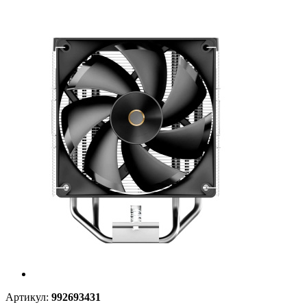
Артикул:
992693431