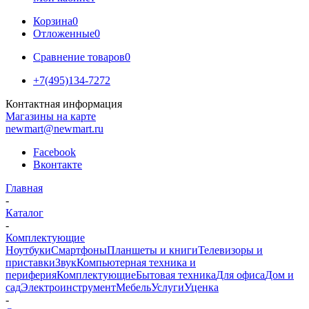
Корзина
0
Отложенные
0
Сравнение товаров
0
+7(495)134-7272
Контактная информация
Магазины на карте
newmart@newmart.ru
Facebook
Вконтакте
Главная
-
Каталог
-
Комплектующие
Ноутбуки
Смартфоны
Планшеты и книги
Телевизоры и
приставки
Звук
Компьютерная техника и
периферия
Комплектующие
Бытовая техника
Для офиса
Дом и
сад
Электроинструмент
Мебель
Услуги
Уценка
-