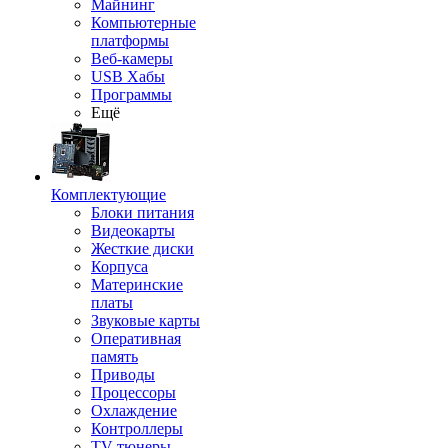
Майнинг
Компьютерные
платформы
Веб-камеры
USB Хабы
Программы
Ещё
Комплектующие
Блоки питания
Видеокарты
Жесткие диски
Корпуса
Материнские
платы
Звуковые карты
Оперативная
память
Приводы
Процессоры
Охлаждение
Контроллеры
TV-тюнеры