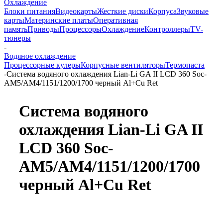
Охлаждение
Блоки питания
Видеокарты
Жесткие диски
Корпуса
Звуковые
карты
Материнские платы
Оперативная
память
Приводы
Процессоры
Охлаждение
Контроллеры
TV-
тюнеры
-
Водяное охлаждение
Процессорные кулеры
Корпусные вентиляторы
Термопаста
-
Система водяного охлаждения Lian-Li GA II LCD 360 Soc-
AM5/AM4/1151/1200/1700 черный Al+Cu Ret
Система водяного
охлаждения Lian-Li GA II
LCD 360 Soc-
AM5/AM4/1151/1200/1700
черный Al+Cu Ret