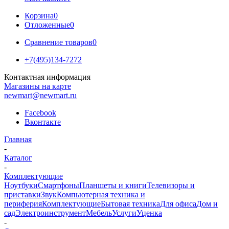
Корзина
0
Отложенные
0
Сравнение товаров
0
+7(495)134-7272
Контактная информация
Магазины на карте
newmart@newmart.ru
Facebook
Вконтакте
Главная
-
Каталог
-
Комплектующие
Ноутбуки
Смартфоны
Планшеты и книги
Телевизоры и
приставки
Звук
Компьютерная техника и
периферия
Комплектующие
Бытовая техника
Для офиса
Дом и
сад
Электроинструмент
Мебель
Услуги
Уценка
-