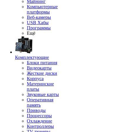
Майнинг
Компьютерные
платформы
Веб-камеры
USB Хабы
Программы
Ещё
Комплектующие
Блоки питания
Видеокарты
Жесткие диски
Корпуса
Материнские
платы
Звуковые карты
Оперативная
память
Приводы
Процессоры
Охлаждение
Контроллеры
TV-тюнеры