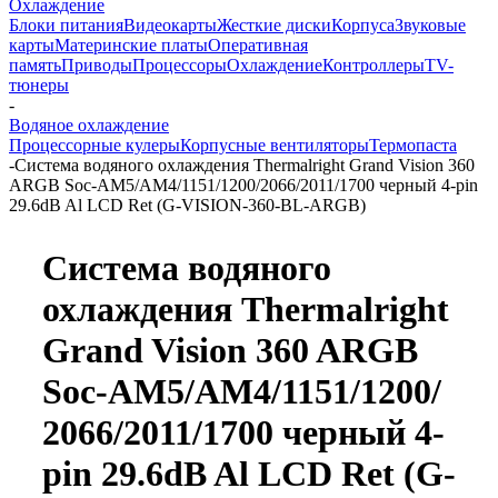
Охлаждение
Блоки питания
Видеокарты
Жесткие диски
Корпуса
Звуковые
карты
Материнские платы
Оперативная
память
Приводы
Процессоры
Охлаждение
Контроллеры
TV-
тюнеры
-
Водяное охлаждение
Процессорные кулеры
Корпусные вентиляторы
Термопаста
-
Система водяного охлаждения Thermalright Grand Vision 360
ARGB Soc-AM5/AM4/1151/1200/2066/2011/1700 черный 4-pin
29.6dB Al LCD Ret (G-VISION-360-BL-ARGB)
Система водяного
охлаждения Thermalright
Grand Vision 360 ARGB
Soc-AM5/
AM4/
1151/
1200/
2066/
2011/
1700 черный 4-
pin 29.6dB Al LCD Ret (G-