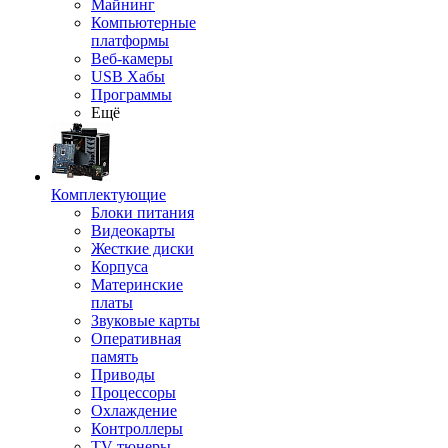
Майнинг
Компьютерные
платформы
Веб-камеры
USB Хабы
Программы
Ещё
Комплектующие
Блоки питания
Видеокарты
Жесткие диски
Корпуса
Материнские
платы
Звуковые карты
Оперативная
память
Приводы
Процессоры
Охлаждение
Контроллеры
TV-тюнеры