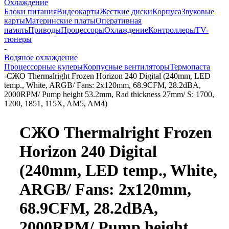
Охлаждение
Блоки питания
Видеокарты
Жесткие диски
Корпуса
Звуковые
карты
Материнские платы
Оперативная
память
Приводы
Процессоры
Охлаждение
Контроллеры
TV-
тюнеры
-
Водяное охлаждение
Процессорные кулеры
Корпусные вентиляторы
Термопаста
-
СЖО Thermalright Frozen Horizon 240 Digital (240mm, LED
temp., White, ARGB/ Fans: 2x120mm, 68.9CFM, 28.2dBA,
2000RPM/ Pump height 53.2mm, Rad thickness 27mm/ S: 1700,
1200, 1851, 115X, AM5, AM4)
СЖО Thermalright Frozen
Horizon 240 Digital
(240mm, LED temp., White,
ARGB/ Fans: 2x120mm,
68.9CFM, 28.2dBA,
2000RPM/ Pump height