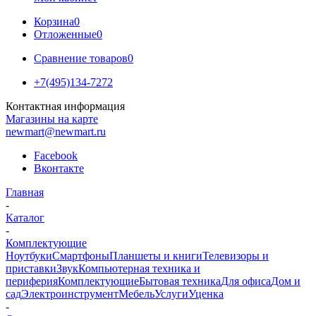
Корзина
0
Отложенные
0
Сравнение товаров
0
+7(495)134-7272
Контактная информация
Магазины на карте
newmart@newmart.ru
Facebook
Вконтакте
Главная
-
Каталог
-
Комплектующие
Ноутбуки
Смартфоны
Планшеты и книги
Телевизоры и
приставки
Звук
Компьютерная техника и
периферия
Комплектующие
Бытовая техника
Для офиса
Дом и
сад
Электроинструмент
Мебель
Услуги
Уценка
-