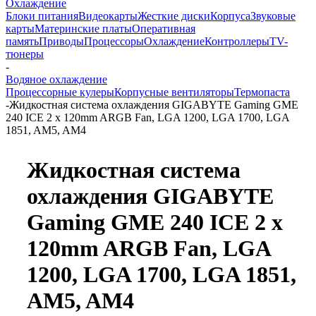
Охлаждение
Блоки питания
Видеокарты
Жесткие диски
Корпуса
Звуковые
карты
Материнские платы
Оперативная
память
Приводы
Процессоры
Охлаждение
Контроллеры
TV-
тюнеры
-
Водяное охлаждение
Процессорные кулеры
Корпусные вентиляторы
Термопаста
-
Жидкостная система охлаждения GIGABYTE Gaming GME
240 ICE 2 x 120mm ARGB Fan, LGA 1200, LGA 1700, LGA
1851, AM5, AM4
Жидкостная система
охлаждения GIGABYTE
Gaming GME 240 ICE 2 x
120mm ARGB Fan, LGA
1200, LGA 1700, LGA 1851,
AM5, AM4