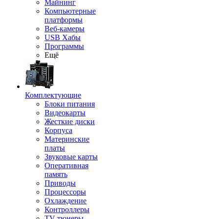
Майнинг
Компьютерные
платформы
Веб-камеры
USB Хабы
Программы
Ещё
Комплектующие
Блоки питания
Видеокарты
Жесткие диски
Корпуса
Материнские
платы
Звуковые карты
Оперативная
память
Приводы
Процессоры
Охлаждение
Контроллеры
TV-тюнеры