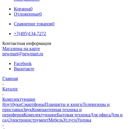
Корзина
0
Отложенные
0
Сравнение товаров
0
+7(495)134-7272
Контактная информация
Магазины на карте
newmart@newmart.ru
Facebook
Вконтакте
Главная
-
Каталог
-
Комплектующие
Ноутбуки
Смартфоны
Планшеты и книги
Телевизоры и
приставки
Звук
Компьютерная техника и
периферия
Комплектующие
Бытовая техника
Для офиса
Дом и
сад
Электроинструмент
Мебель
Услуги
Уценка
-