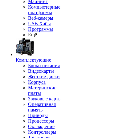
Майнинг
Компьютерные
платформы
Веб-камеры
USB Хабы
Программы
Ещё
Комплектующие
Блоки питания
Видеокарты
Жесткие диски
Корпуса
Материнские
платы
Звуковые карты
Оперативная
память
Приводы
Процессоры
Охлаждение
Контроллеры
TV-тюнеры