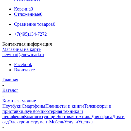
Корзина
0
Отложенные
0
Сравнение товаров
0
+7(495)134-7272
Контактная информация
Магазины на карте
newmart@newmart.ru
Facebook
Вконтакте
Главная
-
Каталог
-
Комплектующие
Ноутбуки
Смартфоны
Планшеты и книги
Телевизоры и
приставки
Звук
Компьютерная техника и
периферия
Комплектующие
Бытовая техника
Для офиса
Дом и
сад
Электроинструмент
Мебель
Услуги
Уценка
-