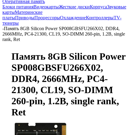
Оперативная память
Блоки питания
Видеокарты
Жесткие диски
Корпуса
Звуковые
карты
Материнские
платы
Приводы
Процессоры
Охлаждение
Контроллеры
TV-
тюнеры
-
Память 8GB Silicon Power SP008GBSFU266X02, DDR4,
2666MHz, PC4-21300, CL19, SO-DIMM 260-pin, 1.2В, single
rank, Ret
Память 8GB Silicon Power
SP008GBSFU266X02,
DDR4, 2666MHz, PC4-
21300, CL19, SO-DIMM
260-pin, 1.2В, single rank,
Ret