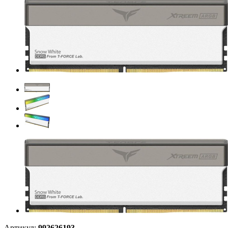
Артикул:
992626193