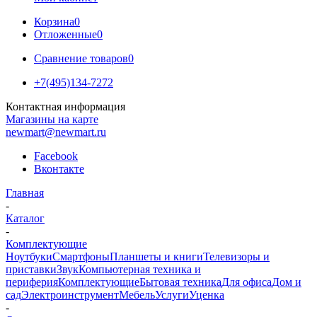
Корзина
0
Отложенные
0
Сравнение товаров
0
+7(495)134-7272
Контактная информация
Магазины на карте
newmart@newmart.ru
Facebook
Вконтакте
Главная
-
Каталог
-
Комплектующие
Ноутбуки
Смартфоны
Планшеты и книги
Телевизоры и
приставки
Звук
Компьютерная техника и
периферия
Комплектующие
Бытовая техника
Для офиса
Дом и
сад
Электроинструмент
Мебель
Услуги
Уценка
-