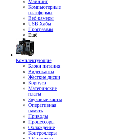
Майнинг
Компьютерные
платформы
Веб-камеры
USB Хабы
Программы
Ещё
Комплектующие
Блоки питания
Видеокарты
Жесткие диски
Корпуса
Материнские
платы
Звуковые карты
Оперативная
память
Приводы
Процессоры
Охлаждение
Контроллеры
TV-тюнеры