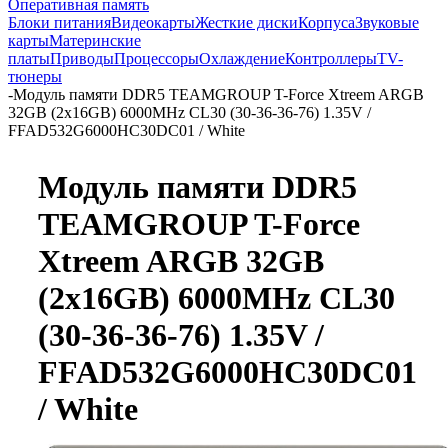
Оперативная память
Блоки питания
Видеокарты
Жесткие диски
Корпуса
Звуковые
карты
Материнские
платы
Приводы
Процессоры
Охлаждение
Контроллеры
TV-
тюнеры
-
Модуль памяти DDR5 TEAMGROUP T-Force Xtreem ARGB
32GB (2x16GB) 6000MHz CL30 (30-36-36-76) 1.35V /
FFAD532G6000HC30DC01 / White
Модуль памяти DDR5
TEAMGROUP T-Force
Xtreem ARGB 32GB
(2x16GB) 6000MHz CL30
(30-36-36-76) 1.35V /
FFAD532G6000HC30DC01
/ White