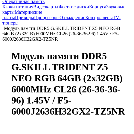
Оперативная память
Блоки питания
Видеокарты
Жесткие диски
Корпуса
Звуковые
карты
Материнские
платы
Приводы
Процессоры
Охлаждение
Контроллеры
TV-
тюнеры
-
Модуль памяти DDR5 G.SKILL TRIDENT Z5 NEO RGB
64GB (2x32GB) 6000MHz CL26 (26-36-36-96) 1.45V / F5-
6000J2636H32GX2-TZ5NR
Модуль памяти DDR5
G.SKILL TRIDENT Z5
NEO RGB 64GB (2x32GB)
6000MHz CL26 (26-36-36-
96) 1.45V / F5-
6000J2636H32GX2-TZ5NR