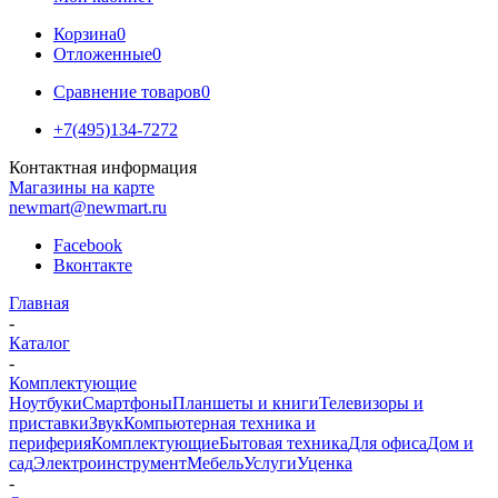
Корзина
0
Отложенные
0
Сравнение товаров
0
+7(495)134-7272
Контактная информация
Магазины на карте
newmart@newmart.ru
Facebook
Вконтакте
Главная
-
Каталог
-
Комплектующие
Ноутбуки
Смартфоны
Планшеты и книги
Телевизоры и
приставки
Звук
Компьютерная техника и
периферия
Комплектующие
Бытовая техника
Для офиса
Дом и
сад
Электроинструмент
Мебель
Услуги
Уценка
-