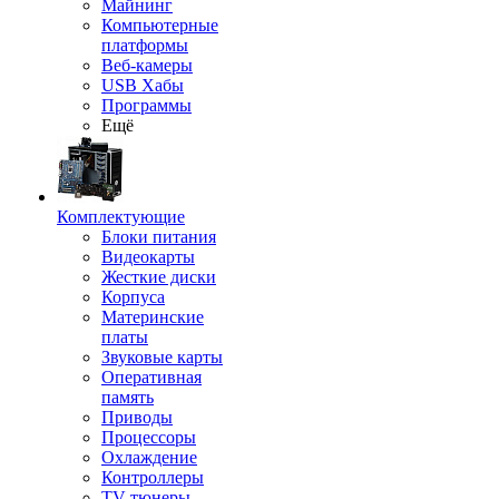
Майнинг
Компьютерные
платформы
Веб-камеры
USB Хабы
Программы
Ещё
Комплектующие
Блоки питания
Видеокарты
Жесткие диски
Корпуса
Материнские
платы
Звуковые карты
Оперативная
память
Приводы
Процессоры
Охлаждение
Контроллеры
TV-тюнеры