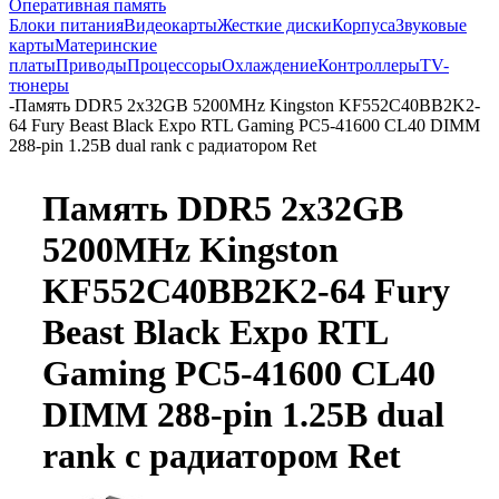
Оперативная память
Блоки питания
Видеокарты
Жесткие диски
Корпуса
Звуковые
карты
Материнские
платы
Приводы
Процессоры
Охлаждение
Контроллеры
TV-
тюнеры
-
Память DDR5 2x32GB 5200MHz Kingston KF552C40BB2K2-
64 Fury Beast Black Expo RTL Gaming PC5-41600 CL40 DIMM
288-pin 1.25В dual rank с радиатором Ret
Память DDR5 2x32GB
5200MHz Kingston
KF552C40BB2K2-64 Fury
Beast Black Expo RTL
Gaming PC5-41600 CL40
DIMM 288-pin 1.25В dual
rank с радиатором Ret