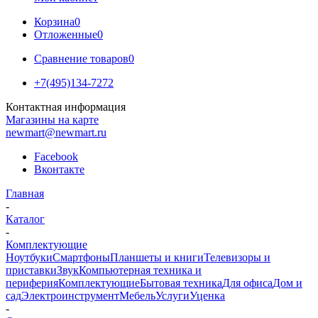
Корзина
0
Отложенные
0
Сравнение товаров
0
+7(495)134-7272
Контактная информация
Магазины на карте
newmart@newmart.ru
Facebook
Вконтакте
Главная
-
Каталог
-
Комплектующие
Ноутбуки
Смартфоны
Планшеты и книги
Телевизоры и
приставки
Звук
Компьютерная техника и
периферия
Комплектующие
Бытовая техника
Для офиса
Дом и
сад
Электроинструмент
Мебель
Услуги
Уценка
-