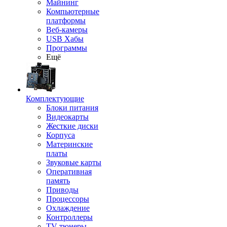
Майнинг
Компьютерные
платформы
Веб-камеры
USB Хабы
Программы
Ещё
Комплектующие
Блоки питания
Видеокарты
Жесткие диски
Корпуса
Материнские
платы
Звуковые карты
Оперативная
память
Приводы
Процессоры
Охлаждение
Контроллеры
TV-тюнеры