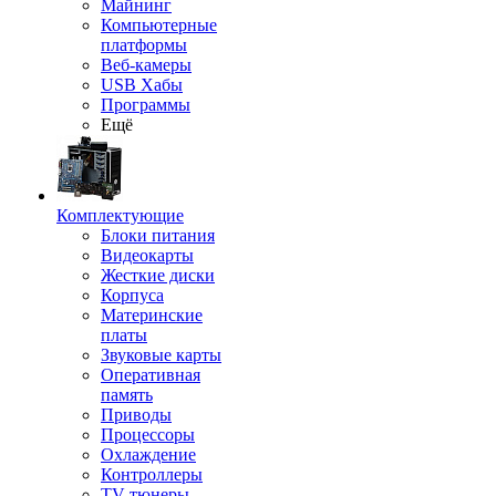
Майнинг
Компьютерные
платформы
Веб-камеры
USB Хабы
Программы
Ещё
Комплектующие
Блоки питания
Видеокарты
Жесткие диски
Корпуса
Материнские
платы
Звуковые карты
Оперативная
память
Приводы
Процессоры
Охлаждение
Контроллеры
TV-тюнеры