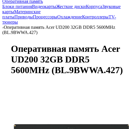
Оперативная память
Блоки питания
Видеокарты
Жесткие диски
Корпуса
Звуковые
карты
Материнские
платы
Приводы
Процессоры
Охлаждение
Контроллеры
TV-
тюнеры
-
Оперативная память Acer UD200 32GB DDR5 5600MHz
(BL.9BWWA.427)
Оперативная память Acer
UD200 32GB DDR5
5600MHz (BL.9BWWA.427)