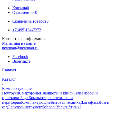
Корзина
0
Отложенные
0
Сравнение товаров
0
+7(495)134-7272
Контактная информация
Магазины на карте
newmart@newmart.ru
Facebook
Вконтакте
Главная
-
Каталог
-
Комплектующие
Ноутбуки
Смартфоны
Планшеты и книги
Телевизоры и
приставки
Звук
Компьютерная техника и
периферия
Комплектующие
Бытовая техника
Для офиса
Дом и
сад
Электроинструмент
Мебель
Услуги
Уценка
-