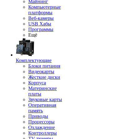
Майнинг
Компьютерные
платформы
Веб-камеры
USB Хабы
Программы
Ещё
Комплектующие
Блоки питания
Видеокарты
Жесткие диски
Корпуса
Материнские
платы
Звуковые карты
Оперативная
память
Приводы
Процессоры
Охлаждение
Контроллеры
TV-тюнеры