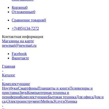
Корзина
0
Отложенные
0
Сравнение товаров
0
+7(495)134-7272
Контактная информация
Магазины на карте
newmart@newmart.ru
Facebook
Вконтакте
Главная
-
Каталог
-
Комплектующие
Ноутбуки
Смартфоны
Планшеты и книги
Телевизоры и
приставки
Звук
Компьютерная техника и
периферия
Комплектующие
Бытовая техника
Для офиса
Дом и
сад
Электроинструмент
Мебель
Услуги
Уценка
-