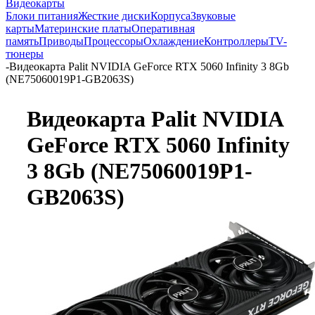
Видеокарты
Блоки питания
Жесткие диски
Корпуса
Звуковые
карты
Материнские платы
Оперативная
память
Приводы
Процессоры
Охлаждение
Контроллеры
TV-
тюнеры
-
Видеокарта Palit NVIDIA GeForce RTX 5060 Infinity 3 8Gb
(NE75060019P1-GB2063S)
Видеокарта Palit NVIDIA
GeForce RTX 5060 Infinity
3 8Gb (NE75060019P1-
GB2063S)