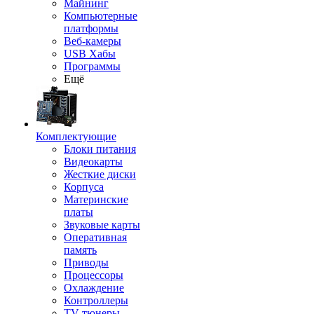
Майнинг
Компьютерные
платформы
Веб-камеры
USB Хабы
Программы
Ещё
Комплектующие
Блоки питания
Видеокарты
Жесткие диски
Корпуса
Материнские
платы
Звуковые карты
Оперативная
память
Приводы
Процессоры
Охлаждение
Контроллеры
TV-тюнеры