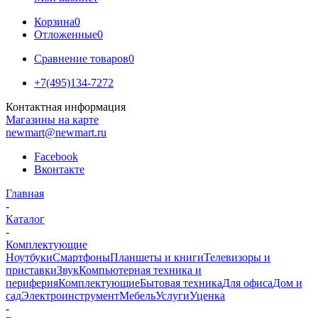
Корзина
0
Отложенные
0
Сравнение товаров
0
+7(495)134-7272
Контактная информация
Магазины на карте
newmart@newmart.ru
Facebook
Вконтакте
Главная
-
Каталог
-
Комплектующие
Ноутбуки
Смартфоны
Планшеты и книги
Телевизоры и
приставки
Звук
Компьютерная техника и
периферия
Комплектующие
Бытовая техника
Для офиса
Дом и
сад
Электроинструмент
Мебель
Услуги
Уценка
-