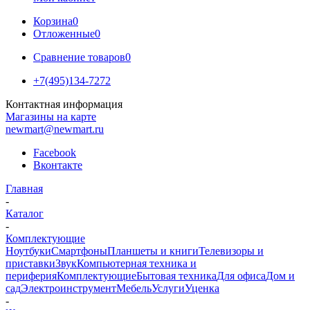
Корзина
0
Отложенные
0
Сравнение товаров
0
+7(495)134-7272
Контактная информация
Магазины на карте
newmart@newmart.ru
Facebook
Вконтакте
Главная
-
Каталог
-
Комплектующие
Ноутбуки
Смартфоны
Планшеты и книги
Телевизоры и
приставки
Звук
Компьютерная техника и
периферия
Комплектующие
Бытовая техника
Для офиса
Дом и
сад
Электроинструмент
Мебель
Услуги
Уценка
-