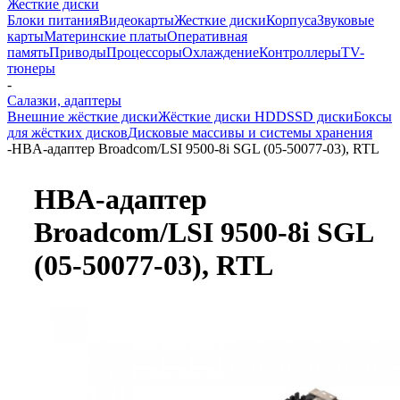
Жесткие диски
Блоки питания
Видеокарты
Жесткие диски
Корпуса
Звуковые
карты
Материнские платы
Оперативная
память
Приводы
Процессоры
Охлаждение
Контроллеры
TV-
тюнеры
-
Салазки, адаптеры
Внешние жёсткие диски
Жёсткие диски HDD
SSD диски
Боксы
для жёстких дисков
Дисковые массивы и системы хранения
-
HBA-адаптер Broadcom/LSI 9500-8i SGL (05-50077-03), RTL
HBA-адаптер
Broadcom/LSI 9500-8i SGL
(05-50077-03), RTL