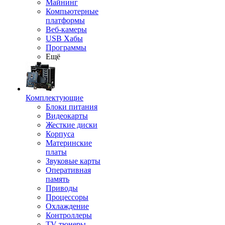
Майнинг
Компьютерные
платформы
Веб-камеры
USB Хабы
Программы
Ещё
Комплектующие
Блоки питания
Видеокарты
Жесткие диски
Корпуса
Материнские
платы
Звуковые карты
Оперативная
память
Приводы
Процессоры
Охлаждение
Контроллеры
TV-тюнеры