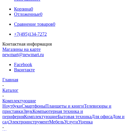
Корзина
0
Отложенные
0
Сравнение товаров
0
+7(495)134-7272
Контактная информация
Магазины на карте
newmart@newmart.ru
Facebook
Вконтакте
Главная
-
Каталог
-
Комплектующие
Ноутбуки
Смартфоны
Планшеты и книги
Телевизоры и
приставки
Звук
Компьютерная техника и
периферия
Комплектующие
Бытовая техника
Для офиса
Дом и
сад
Электроинструмент
Мебель
Услуги
Уценка
-