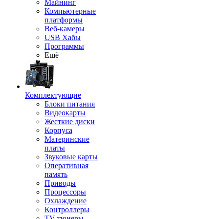
Майнинг
Компьютерные
платформы
Веб-камеры
USB Хабы
Программы
Ещё
Комплектующие
Блоки питания
Видеокарты
Жесткие диски
Корпуса
Материнские
платы
Звуковые карты
Оперативная
память
Приводы
Процессоры
Охлаждение
Контроллеры
TV-тюнеры