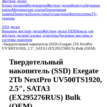
Жесткие диски
Блоки питания
Видеокарты
Жесткие диски
Корпуса
Звуковые
карты
Материнские платы
Оперативная
память
Приводы
Процессоры
Охлаждение
Контроллеры
TV-
тюнеры
-
SSD диски
Внешние жёсткие диски
Жёсткие диски HDD
Боксы для
жёстких дисков
Салазки, адаптеры
Дисковые массивы и
системы хранения
-
Твердотельный накопитель (SSD) Exegate 2Tb NextPro
UV500TS1920, 2.5", SATA3 (EX295276RUS) Bulk (OEM)
Твердотельный
накопитель (SSD) Exegate
2Tb NextPro UV500TS1920,
2.5", SATA3
(EX295276RUS) Bulk
(OEM)