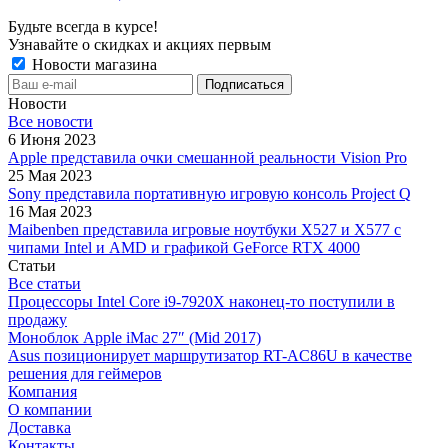
Будьте всегда в курсе!
Узнавайте о скидках и акциях первым
Новости магазина
Новости
Все новости
6 Июня 2023
Apple представила очки смешанной реальности Vision Pro
25 Мая 2023
Sony представила портативную игровую консоль Project Q
16 Мая 2023
Maibenben представила игровые ноутбуки X527 и X577 с
чипами Intel и AMD и графикой GeForce RTX 4000
Статьи
Все статьи
Процессоры Intel Core i9-7920X наконец-то поступили в
продажу
Моноблок Apple iMac 27″ (Mid 2017)
Asus позиционирует маршрутизатор RT-AC86U в качестве
решения для геймеров
Компания
О компании
Доставка
Контакты